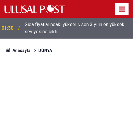
Gıda fiyatlarındaki yükseliş son 3 yılın en yüksek
01:30
seviyesine çıktı
Galatasaray'dan sekiz kişi hakkında savcılığa suç
01:26
duyurusu
Anasayfa
DÜNYA