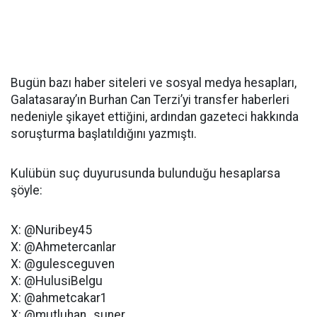
Bugün bazı haber siteleri ve sosyal medya hesapları,
Galatasaray’ın Burhan Can Terzi’yi transfer haberleri
nedeniyle şikayet ettiğini, ardından gazeteci hakkında
soruşturma başlatıldığını yazmıştı.
Kulübün suç duyurusunda bulunduğu hesaplarsa
şöyle:
X: @Nuribey45
X: @Ahmetercanlar
X: @gulesceguven
X: @HulusiBelgu
X: @ahmetcakar1
X: @mutluhan_suner