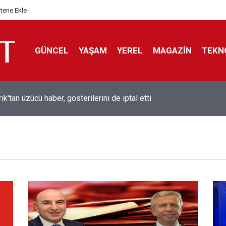
itene Ekle
GÜNCEL
YAŞAM
YEREL
MAGAZİN
TEKN
ol efsanesi Mısırlı yıldız Mohamed Salah Trabzonspor ile anlaştı
liyor