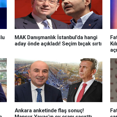
lu
MAK Danışmanlık İstanbul'da hangi
Fa
aday önde açıkladı! Seçim bıçak sırtı
Kı
aç
u
Ankara anketinde flaş sonuç!
Fa
n
Mansur Yavaş'ın oy oranı şaşırttı
şar