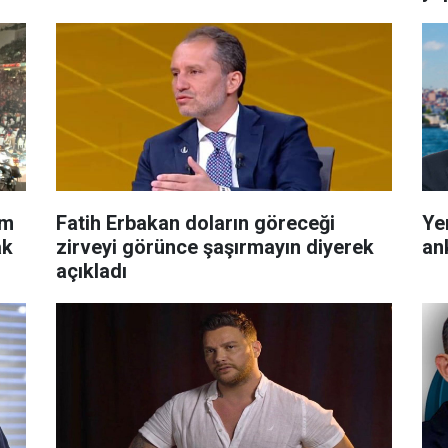
im
Fatih Erbakan doların göreceği
Ye
ak
zirveyi görünce şaşırmayın diyerek
an
açıkladı