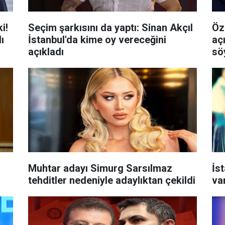
i!
Seçim şarkısını da yaptı: Sinan Akçıl
Öz
ı
İstanbul'da kime oy vereceğini
aç
açıkladı
sö
Muhtar adayı Simurg Sarsılmaz
İs
tehditler nedeniyle adaylıktan çekildi
va