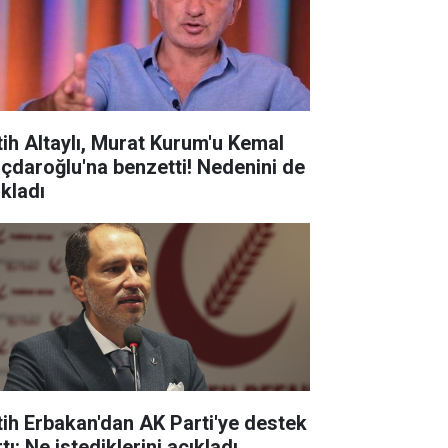
tih Altaylı, Murat Kurum'u Kemal
lıçdaroğlu'na benzetti! Nedenini de
ıkladı
tih Erbakan'dan AK Parti'ye destek
tı: Ne istediklerini açıkladı