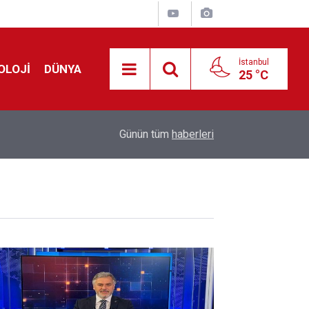
İstanbul
OLOJİ
DÜNYA
25 °C
!
00:19
Feridun Düzağaç sahnelere ara verdi: ''En az bir
Günün tüm
haberleri