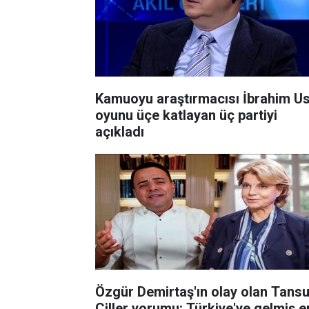
Kamuoyu araştırmacısı İbrahim Us
oyunu üçe katlayan üç partiyi
açıkladı
Özgür Demirtaş'ın olay olan Tans
Çiller yorumu: Türkiye'ye gelmiş e