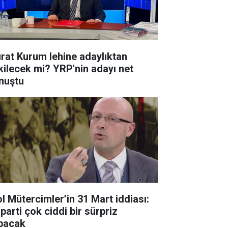
rat Kurum lehine adaylıktan
kilecek mi? YRP'nin adayı net
nuştu
ol Mütercimler’in 31 Mart iddiası:
 parti çok ciddi bir sürpriz
pacak