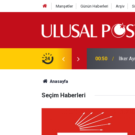
Manşetler
Günün Haberleri
Arşiv
S
Liverpo
ilerini de iptal etti
24
00:39
Yarın ge
Anasayfa
Seçim Haberleri