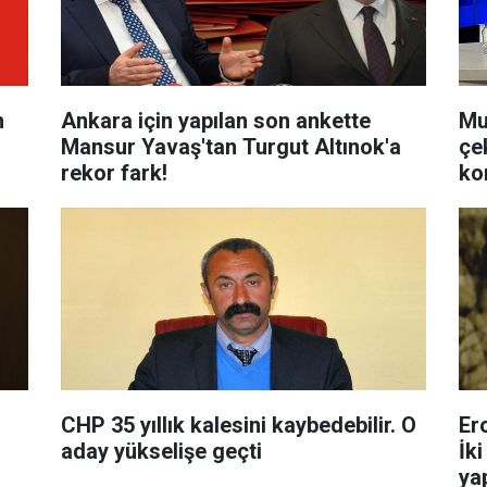
h
Ankara için yapılan son ankette
Mu
Mansur Yavaş'tan Turgut Altınok'a
çe
rekor fark!
ko
CHP 35 yıllık kalesini kaybedebilir. O
Er
aday yükselişe geçti
İki
ya