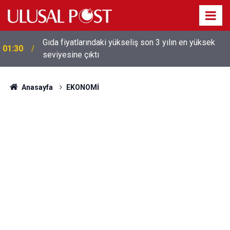
Galatasaray'dan sekiz kişi hakkında savcılığa suç
01:26
duyurusu
Anasayfa
EKONOMİ