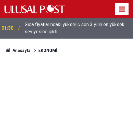
Galatasaray'dan sekiz kişi hakkında savcılığa suç
01:26
duyurusu
Anasayfa
EKONOMİ