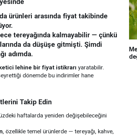
viyesinde
da ürünleri arasında
fiyat takibinde
üyor.
ece tereyağında kalmayabilir — çünkü
tlarında
da düşüşe gitmişti. Şimdi
Me
ağı adımda.
değ
ketici lehine bir fiyat istikrarı
yaratabilir.
seyrettiği dönemde bu indirimler hane
tlerini Takip Edin
üzdeki haftalarda yeniden değişebileceğini
in
, özellikle temel ürünlerde — tereyağı, kahve,