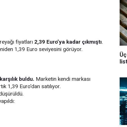
eyağı fiyatları
2,39 Euro’ya kadar çıkmıştı
.
yeniden 1,39 Euro seviyesini görüyor.
Üç
li
karşılık buldu.
Marketin kendi markası
rtık 1,39 Euro’dan satılıyor.
düşürüldü.
apıldı: