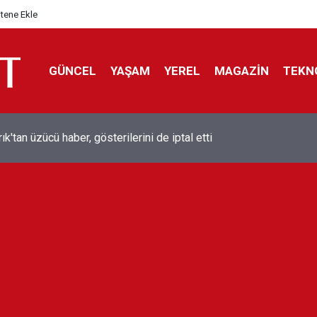
itene Ekle
GÜNCEL
YAŞAM
YEREL
MAGAZİN
TEKN
ol efsanesi Mısırlı yıldız Mohamed Salah Trabzonspor ile anlaştı
liyor