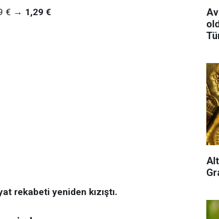
Av
,39 € →
1,29 €
old
Tü
Al
Gra
yat rekabeti yeniden kızıştı.