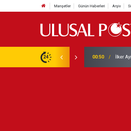
Manşetler
Günün Haberleri
Arşiv
S
Liverpo
ilerini de iptal etti
24
00:39
Yarın ge