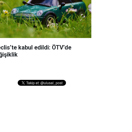
clis’te kabul edildi: ÖTV’de
işiklik