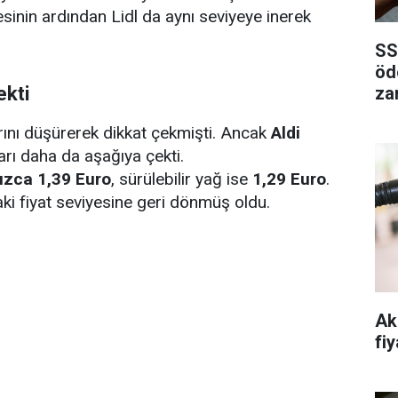
esinin ardından Lidl da aynı seviyeye inerek
SS
öd
ekti
za
arını düşürerek dikkat çekmişti. Ancak
Aldi
arı daha da aşağıya çekti.
ızca 1,39 Euro
, sürülebilir yağ ise
1,29 Euro
.
aki fiyat seviyesine geri dönmüş oldu.
Ak
fiy