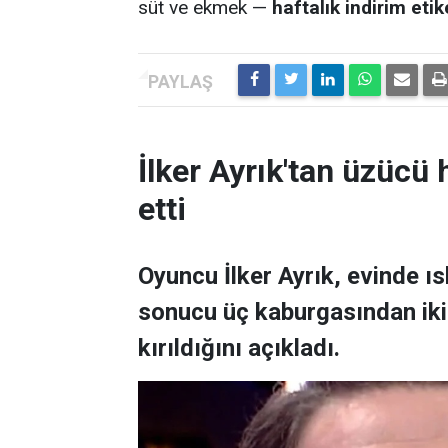
süt ve ekmek —
haftalık indirim eti
İlker Ayrık'tan üzücü h
etti
Oyuncu İlker Ayrık, evinde 
sonucu üç kaburgasından ikisi
kırıldığını açıkladı.