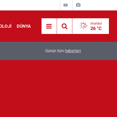
İstanbul
OLOJİ
DÜNYA
26 °C
!
00:19
Feridun Düzağaç sahnelere ara verdi: ''En az bir
Günün tüm
haberleri