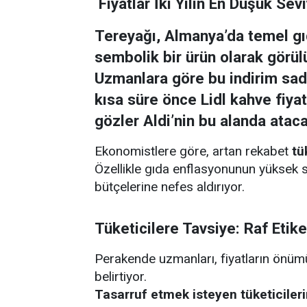
Fiyatlar İki Yılın En Düşük Se
Tereyağı, Almanya’da temel gı
sembolik bir ürün
olarak görül
Uzmanlara göre bu indirim sad
kısa süre önce
Lidl kahve fiya
gözler Aldi’nin bu alanda atac
Ekonomistlere göre, artan rekabet
tü
Özellikle gıda enflasyonunun yüksek 
bütçelerine nefes aldırıyor.
Tüketicilere Tavsiye: Raf Etike
Perakende uzmanları, fiyatların önüm
belirtiyor.
Tasarruf etmek isteyen tüketiciler