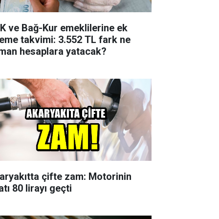
K ve Bağ-Kur emeklilerine ek
eme takvimi: 3.552 TL fark ne
man hesaplara yatacak?
aryakıtta çifte zam: Motorinin
atı 80 lirayı geçti