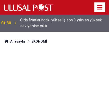
Galatasaray'dan sekiz kişi hakkında savcılığa suç
01:26
duyurusu
Anasayfa
EKONOMİ