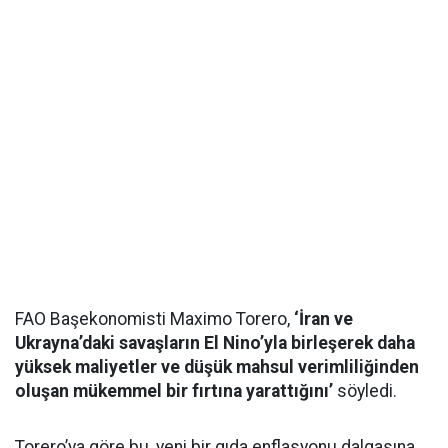
FAO Başekonomisti Maximo Torero,
‘İran ve
Ukrayna’daki savaşların El Nino’yla birleşerek daha
yüksek maliyetler ve düşük mahsul verimliliğinden
oluşan mükemmel bir fırtına yarattığını’
söyledi.
Torero’ya göre bu, yeni bir gıda enflasyonu dalgasına