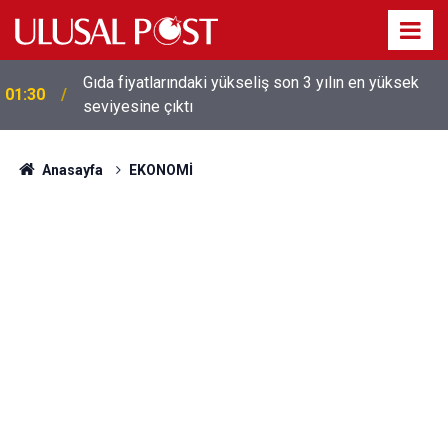
Galatasaray'dan sekiz kişi hakkında savcılığa suç
01:26
duyurusu
Anasayfa
EKONOMİ