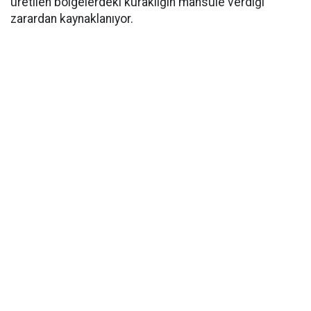
üretilen bölgelerdeki kuraklığın mahsule verdiği
zarardan kaynaklanıyor.