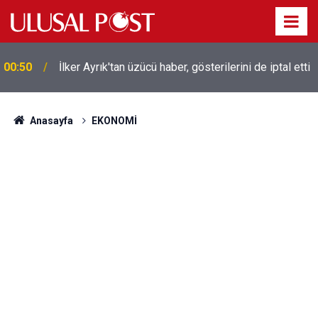
00:50
İlker Ayrık'tan üzücü haber, gösterilerini de iptal etti
Liverpool efsanesi Mısırlı yıldız Mohamed Salah
00:39
Trabzonspor ile anlaştı! Yarın geliyor
Anasayfa
EKONOMİ