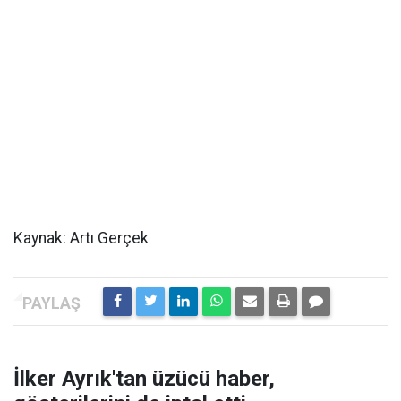
Kaynak: Artı Gerçek
İlker Ayrık'tan üzücü haber,