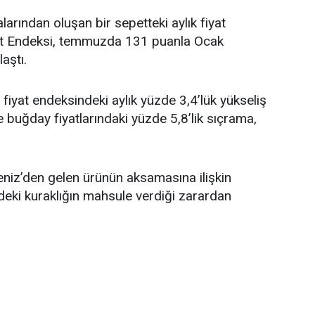
alarından oluşan bir sepetteki aylık fiyat
yat Endeksi, temmuzda 131 puanla Ocak
aştı.
fiyat endeksindeki aylık yüzde 3,4’lük yükseliş
e buğday fiyatlarındaki yüzde 5,8’lik sıçrama,
eniz’den gelen ürünün aksamasına ilişkin
deki kuraklığın mahsule verdiği zarardan