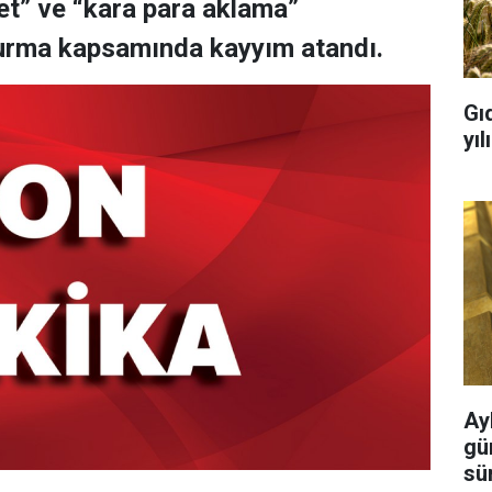
t” ve “kara para aklama”
şturma kapsamında kayyım atandı.
Gı
yı
Ayl
gü
sü