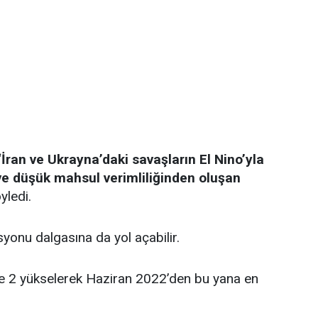
‘İran ve Ukrayna’daki savaşların El Nino’yla
ve düşük mahsul verimliliğinden oluşan
yledi.
syonu dalgasına da yol açabilir.
de 2 yükselerek Haziran 2022’den bu yana en