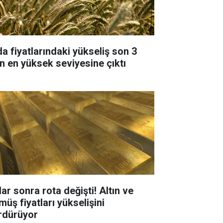
da fiyatlarındaki yükseliş son 3
lın en yüksek seviyesine çıktı
ar sonra rota değişti! Altın ve
müş fiyatları yükselişini
rdürüyor