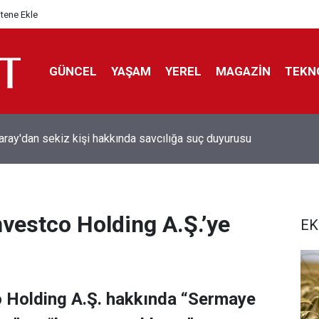
itene Ekle
GÜNCEL
YAŞAM
YEREL
MAGAZİN
TEKN
aray'dan sekiz kişi hakkında savcılığa suç duyurusu
nvestco Holding A.Ş.’ye
EK
o Holding A.Ş. hakkında “Sermaye