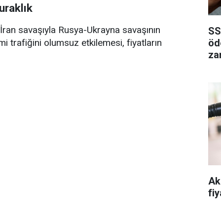
uraklık
ran savaşıyla Rusya-Ukrayna savaşının
SS
öd
trafiğini olumsuz etkilemesi, fiyatların
za
Ak
fiy