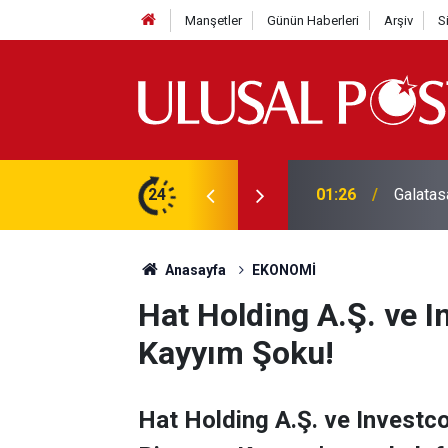
Manşetler
Günün Haberleri
Arşiv
S
3 yılın en yüksek seviyesine çıktı
24
01:26
Galatas
Anasayfa
EKONOMİ
Hat Holding A.Ş. ve I
Kayyım Şoku!
Hat Holding A.Ş. ve Investc