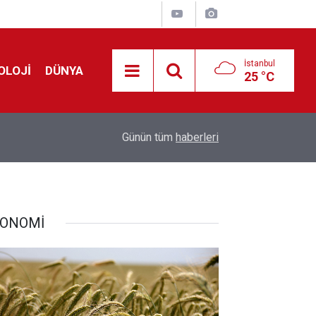
İstanbul
OLOJİ
DÜNYA
25 °C
Avrupa'da 'Schengen' restleşmesi: İspanya da İta
01:24
Günün tüm
haberleri
kontrol edecek
ONOMİ