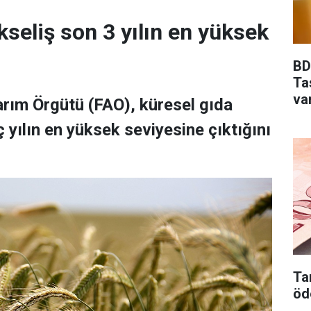
kseliş son 3 yılın en yüksek
BDD
Ta
va
Tarım Örgütü (FAO), küresel gıda
 yılın en yüksek seviyesine çıktığını
Tar
öd