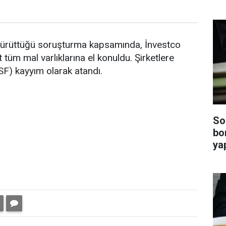
 yürüttüğü soruşturma kapsamında, İnvestco
 tüm mal varlıklarına el konuldu. Şirketlere
F) kayyım olarak atandı.
So
bo
ya