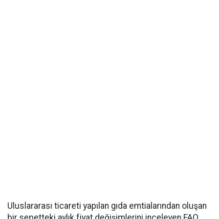
Uluslararası ticareti yapılan gıda emtialarından oluşan
bir sepetteki aylık fiyat değişimlerini inceleyen FAO