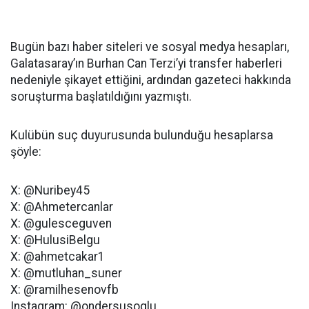
Bugün bazı haber siteleri ve sosyal medya hesapları,
Galatasaray’ın Burhan Can Terzi’yi transfer haberleri
nedeniyle şikayet ettiğini, ardından gazeteci hakkında
soruşturma başlatıldığını yazmıştı.
Kulübün suç duyurusunda bulunduğu hesaplarsa
şöyle:
X: @Nuribey45
X: @Ahmetercanlar
X: @gulesceguven
X: @HulusiBelgu
X: @ahmetcakar1
X: @mutluhan_suner
X: @ramilhesenovfb
Instagram: @ondersusoglu