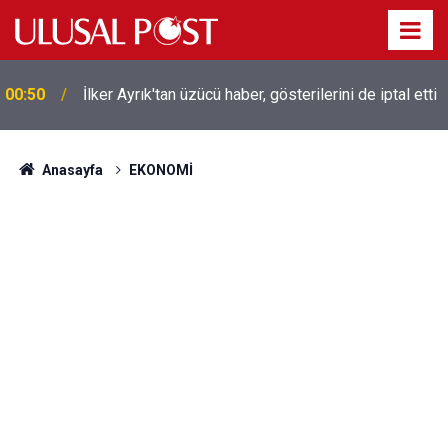
00:50
İlker Ayrık'tan üzücü haber, gösterilerini de iptal etti
Liverpool efsanesi Mısırlı yıldız Mohamed Salah
00:39
Trabzonspor ile anlaştı! Yarın geliyor
Anasayfa
EKONOMİ