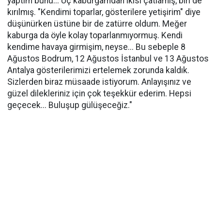
yaptım bunu... Üç kaburgamdan ikisi çatlamış, biri de
kırılmış. "Kendimi toparlar, gösterilere yetişirim" diye
düşünürken üstüne bir de zatürre oldum. Meğer
kaburga da öyle kolay toparlanmıyormuş. Kendi
kendime havaya girmişim, neyse... Bu sebeple 8
Ağustos Bodrum, 12 Ağustos İstanbul ve 13 Ağustos
Antalya gösterilerimizi ertelemek zorunda kaldık.
Sizlerden biraz müsaade istiyorum. Anlayışınız ve
güzel dilekleriniz için çok teşekkür ederim. Hepsi
geçecek... Buluşup gülüşeceğiz."