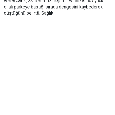
veren Ayrık, 23 Temmuz akşamı evinde ıslak ayakla
cilalı parkeye bastığı sırada dengesini kaybederek
düştüğünü belirtti. Sağlık