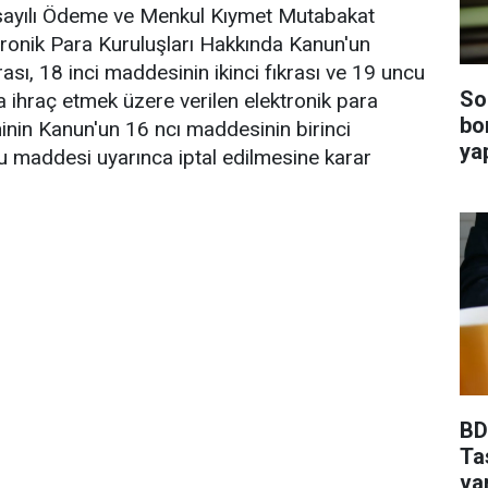
 sayılı Ödeme ve Menkul Kıymet Mutabakat
tronik Para Kuruluşları Hakkında Kanun'un
rası, 18 inci maddesinin ikinci fıkrası ve 19 uncu
So
 ihraç etmek üzere verilen elektronik para
bo
ninin Kanun'un 16 ncı maddesinin birinci
ya
ncu maddesi uyarınca iptal edilmesine karar
BDD
Ta
va