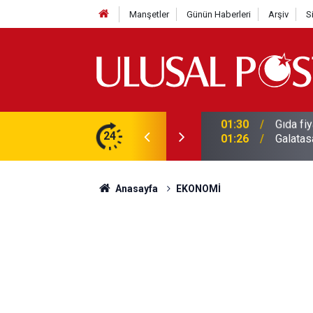
Manşetler
Günün Haberleri
Arşiv
S
3 yılın en yüksek seviyesine çıktı
24
01:26
Galatas
Anasayfa
EKONOMİ