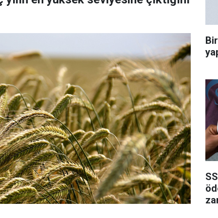
Bi
ya
SS
öd
za