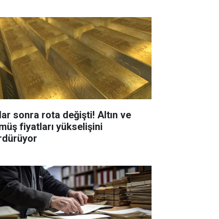
ar sonra rota değişti! Altın ve
müş fiyatları yükselişini
rdürüyor