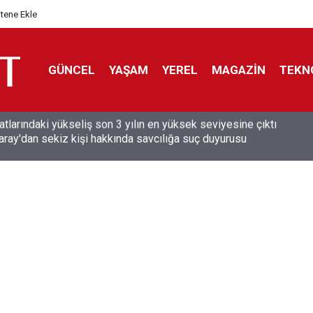
itene Ekle
GÜNCEL
YAŞAM
YEREL
MAGAZİN
TEKN
aray'dan sekiz kişi hakkında savcılığa suç duyurusu