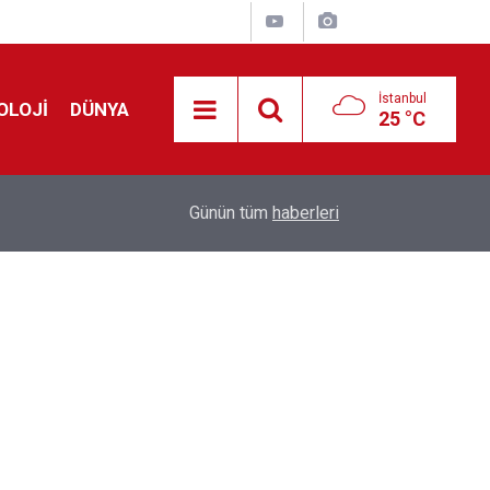
İstanbul
OLOJİ
DÜNYA
25 °C
Avrupa'da 'Schengen' restleşmesi: İspanya da İta
01:24
Günün tüm
haberleri
kontrol edecek