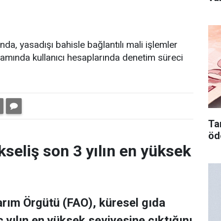
nda, yasadışı bahisle bağlantılı mali işlemler
amında kullanıcı hesaplarında denetim süreci
Tar
öd
kseliş son 3 yılın en yüksek
Tarım Örgütü (FAO), küresel gıda
 yılın en yüksek seviyesine çıktığını