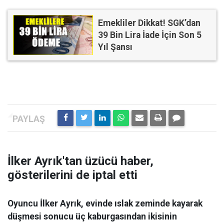
Emekliler Dikkat! SGK’dan
39 Bin Lira İade İçin Son 5
Yıl Şansı
İlker Ayrık'tan üzücü haber,
gösterilerini de iptal etti
Oyuncu İlker Ayrık, evinde ıslak zeminde kayarak
düşmesi sonucu üç kaburgasından ikisinin