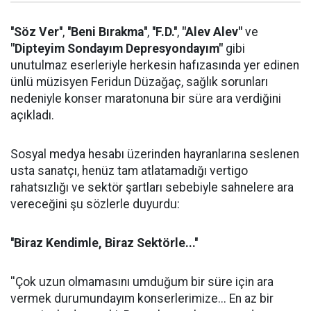
''Söz Ver''
,
''Beni Bırakma''
,
''F.D.''
,
"Alev Alev"
ve
"Dipteyim Sondayım Depresyondayım"
gibi
unutulmaz eserleriyle herkesin hafızasında yer edinen
ünlü müzisyen Feridun Düzağaç, sağlık sorunları
nedeniyle konser maratonuna bir süre ara verdiğini
açıkladı.
Sosyal medya hesabı üzerinden hayranlarına seslenen
usta sanatçı, henüz tam atlatamadığı vertigo
rahatsızlığı ve sektör şartları sebebiyle sahnelere ara
vereceğini şu sözlerle duyurdu:
''Biraz Kendimle, Biraz Sektörle...''
''Çok uzun olmamasını umduğum bir süre için ara
vermek durumundayım konserlerimize... En az bir