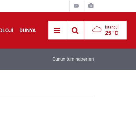
İstanbul
OLOJİ
DÜNYA
25 °C
01:26
Galatasaray'dan sekiz kişi hakkında savcılığa s
Günün tüm
haberleri