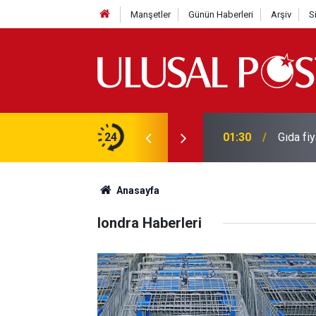
Manşetler
Günün Haberleri
Arşiv
S
çları için 72 aya kadar yapılandırma fırsatı
24
01:30
Gıda fiy
Anasayfa
londra Haberleri