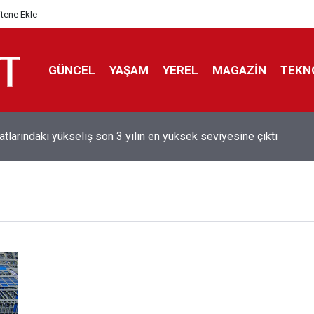
itene Ekle
GÜNCEL
YAŞAM
YEREL
MAGAZİN
TEKN
atlarındaki yükseliş son 3 yılın en yüksek seviyesine çıktı