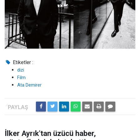
Etiketler :
dizi
Film
Ata Demirer
İlker Ayrık'tan üzücü haber,