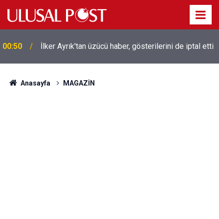
Liverpool efsanesi Mısırlı yıldız Mohamed Salah
00:39
Trabzonspor ile anlaştı! Yarın geliyor
Anasayfa
MAGAZİN