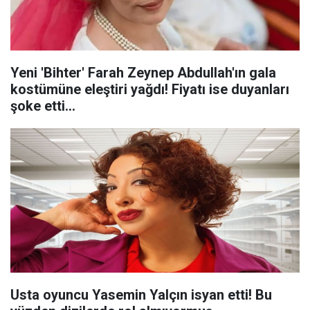
Yeni 'Bihter' Farah Zeynep Abdullah'ın gala
kostümüne eleştiri yağdı! Fiyatı ise duyanları
şoke etti...
Usta oyuncu Yasemin Yalçın isyan etti! Bu