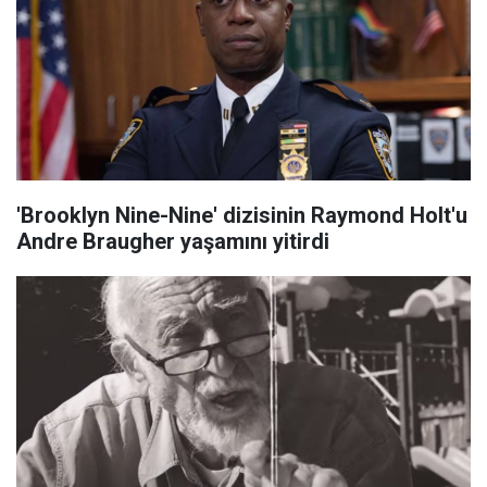
'Brooklyn Nine-Nine' dizisinin Raymond Holt'u
Andre Braugher yaşamını yitirdi