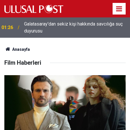
Avrupa'da 'Schengen' restleşmesi: İspanya da
01:24
İtalya'dan gelenleri sınırda kontrol edecek
Anasayfa
Film Haberleri