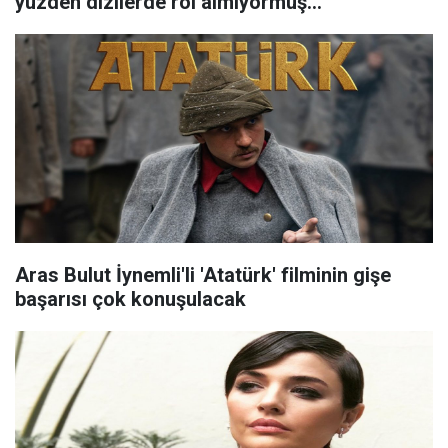
yüzden dizilerde rol almıyormuş...
Aras Bulut İynemli'li 'Atatürk' filminin gişe
başarısı çok konuşulacak