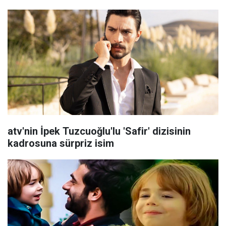
atv'nin İpek Tuzcuoğlu'lu 'Safir' dizisinin
kadrosuna sürpriz isim