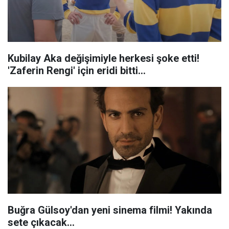
Kubilay Aka değişimiyle herkesi şoke etti!
'Zaferin Rengi' için eridi bitti...
Buğra Gülsoy'dan yeni sinema filmi! Yakında
sete çıkacak...