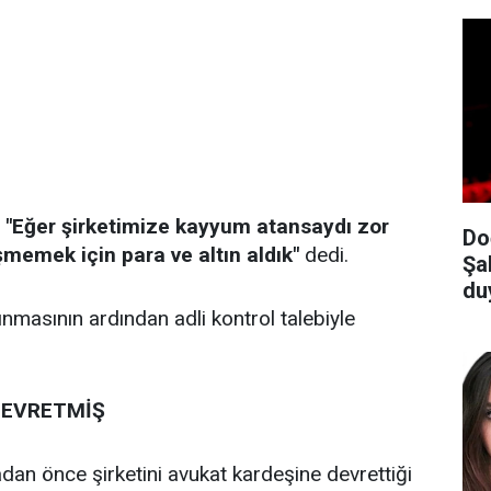
,
"Eğer şirketimize kayyum atansaydı zor
Do
emek için para ve altın aldık"
dedi.
Şa
du
lınmasının ardından adli kontrol talebiyle
DEVRETMİŞ
an önce şirketini avukat kardeşine devrettiği