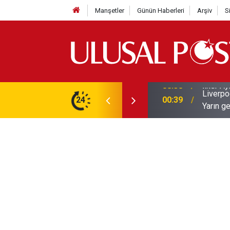
Manşetler
Günün Haberleri
Arşiv
S
Liverpo
ilerini de iptal etti
24
00:39
Yarın ge