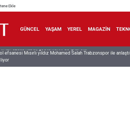
itene Ekle
GÜNCEL
YAŞAM
YEREL
MAGAZİN
TEKN
ol efsanesi Mısırlı yıldız Mohamed Salah Trabzonspor ile anlaştı
liyor