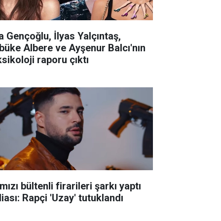
la Gençoğlu, İlyas Yalçıntaş,
büke Albere ve Ayşenur Balcı'nın
sikoloji raporu çıktı
mızı bültenli firarileri şarkı yaptı
iası: Rapçi 'Uzay' tutuklandı