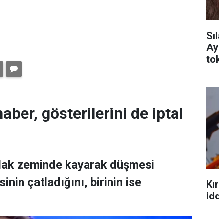
Sı
Ay
tok
aber, gösterilerini de iptal
ıslak zeminde kayarak düşmesi
nin çatladığını, birinin ise
Kır
idd