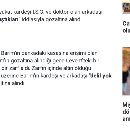
vukat kardeşi I.S.G. ve doktor olan arkadaşı,
ştıkları"
iddiasıyla gözaltına alındı.
Ca
olu
 Barım'ın bankadaki kasasına erişimi olan
m'ın gözaltına alındığı gece Levent'teki bir
ir zarf aldı. Zarfın içinde altın olduğu
 üzerine Barım'ın kardeşi ve arkadaşı
"delil yok
ına alındı.
Mi
dö
am