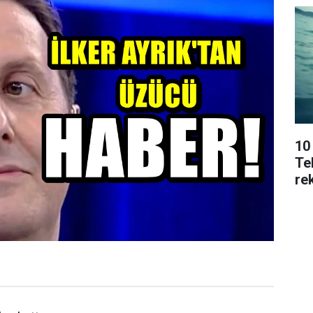
10
Tek
rek