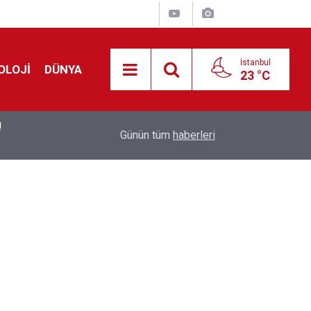
İstanbul
OLOJİ
DÜNYA
23 °C
!
00:19
Feridun Düzağaç sahnelere ara verdi: ''En az bir
Günün tüm
haberleri