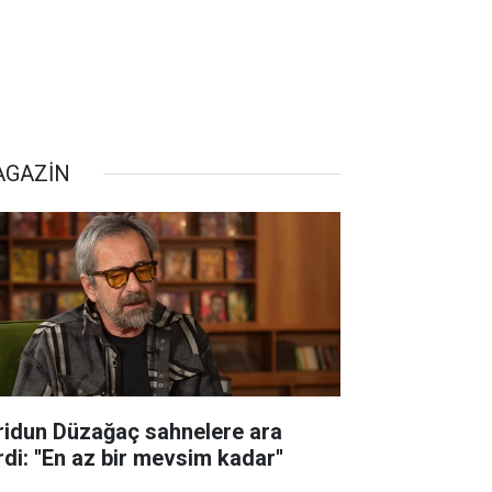
GAZİN
ridun Düzağaç sahnelere ara
di: ''En az bir mevsim kadar''