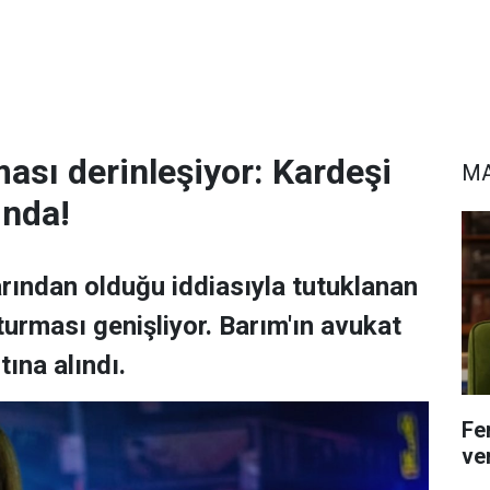
ası derinleşiyor: Kardeşi
MA
ında!
arından olduğu iddiasıyla tutuklanan
urması genişliyor. Barım'ın avukat
ına alındı.
Fe
ver