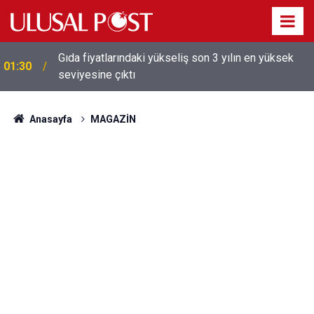
Galatasaray'dan sekiz kişi hakkında savcılığa suç
01:26
duyurusu
Anasayfa
MAGAZİN