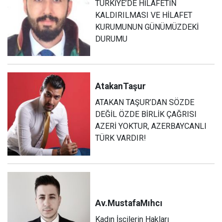
TÜRKİYE’DE HİLAFETİN
KALDIRILMASI VE HİLAFET
KURUMUNUN GÜNÜMÜZDEKİ
DURUMU
Atakan
Taşur
ATAKAN TAŞUR’DAN SÖZDE
DEĞİL ÖZDE BİRLİK ÇAĞRISI
AZERİ YOKTUR, AZERBAYCANLI
TÜRK VARDIR!
Av.Mustafa
Mıhcı
Kadın İşçilerin Hakları