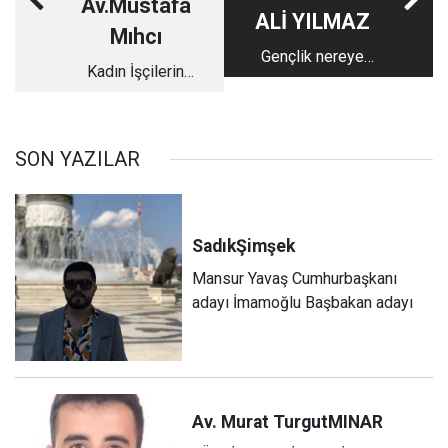
Av.Mustafa
ALİ YILMAZ
Mıhcı
Gençlik nereye
Kadın İşçilerin
gidiyor böyle?
Hakları
SON YAZILAR
Sadık
Şimşek
Mansur Yavaş Cumhurbaşkanı
adayı İmamoğlu Başbakan adayı
Av. Murat Turgut
MINAR