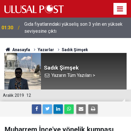
Galatasaray'dan sekiz kişi hakkında savcılığa suç
01:26
duyurusu
Anasayfa
Yazarlar
Sadık Şimşek
Sadık Şimşek
Yazarın Tüm Yazıları >
Aralık 2019
12
Muharrem İnce'ye yönelik kumpası