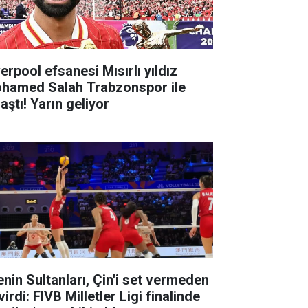
erpool efsanesi Mısırlı yıldız
hamed Salah Trabzonspor ile
aştı! Yarın geliyor
lenin Sultanları, Çin'i set vermeden
irdi: FIVB Milletler Ligi finalinde