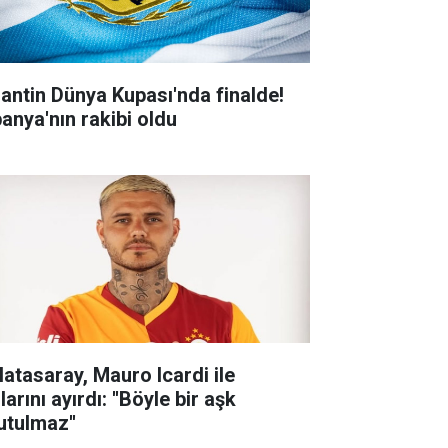
jantin Dünya Kupası'nda finalde!
panya'nın rakibi oldu
latasaray, Mauro Icardi ile
larını ayırdı: ''Böyle bir aşk
utulmaz''