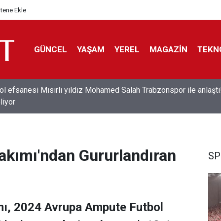
itene Ekle
GÜNCEL
YAŞAM
YEREL
MAGAZİN
TEKN
ol efsanesi Mısırlı yıldız Mohamed Salah Trabzonspor ile anlaştı
liyor
Takımı'ndan Gururlandıran
SP
mı, 2024 Avrupa Ampute Futbol