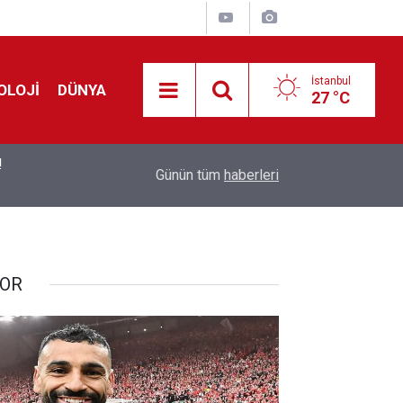
İstanbul
OLOJİ
DÜNYA
27 °C
!
00:19
Feridun Düzağaç sahnelere ara verdi: ''En az bir
Günün tüm
haberleri
OR