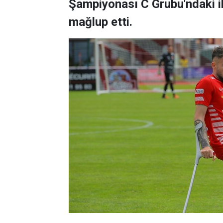
Şampiyonası C Grubu'ndaki i
mağlup etti.