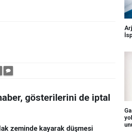
Ar
İs
aber, gösterilerini de iptal
Ga
yol
un
ıslak zeminde kayarak düşmesi