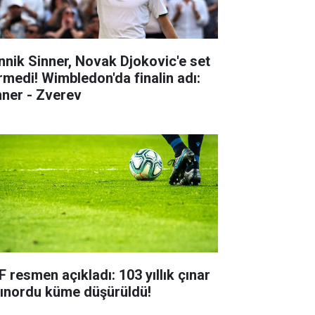
nnik Sinner, Novak Djokovic'e set
rmedi! Wimbledon'da finalin adı:
nner - Zverev
F resmen açıkladı: 103 yıllık çınar
tınordu küme düşürüldü!