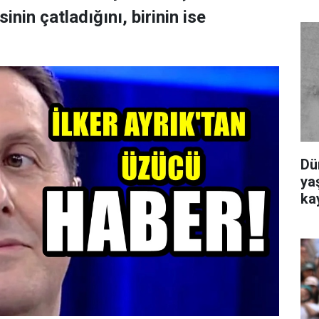
nin çatladığını, birinin ise
Dü
yaş
ka