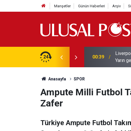
Manşetler
Günün Haberleri
Arşiv
S
Liverpo
ilerini de iptal etti
24
00:39
Yarın ge
Anasayfa
SPOR
Ampute Milli Futbol 
Zafer
Türkiye Ampute Futbol Takı