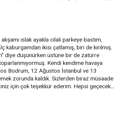
akşamı ıslak ayakla cilalı parkeye bastım,
ç kaburgamdan ikisi çatlamış, biri de kırılmış.
im" diye düşünürken üstüne bir de zatürre
 toparlanmıyormuş. Kendi kendime havaya
stos Bodrum, 12 Ağustos İstanbul ve 13
lemek zorunda kaldık. Sizlerden biraz müsaade
eriniz için çok teşekkür ederim. Hepsi geçecek...