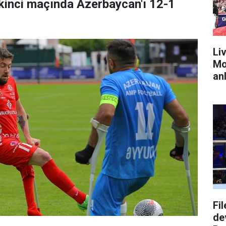
kinci maçında Azerbaycan'ı 12-1
Liv
Mo
anl
Fi
dev