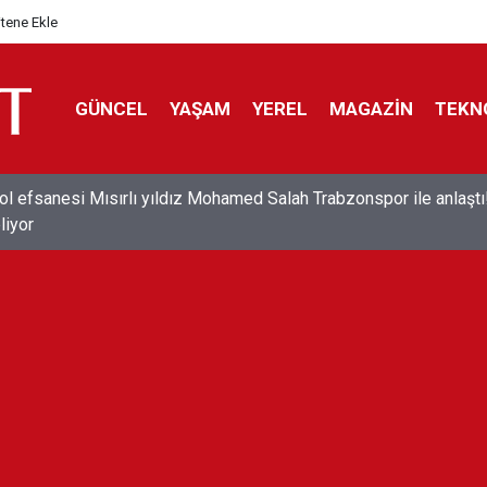
itene Ekle
GÜNCEL
YAŞAM
YEREL
MAGAZİN
TEKN
ol efsanesi Mısırlı yıldız Mohamed Salah Trabzonspor ile anlaştı
liyor