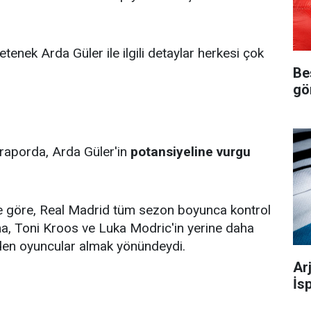
enek Arda Güler ile ilgili detaylar herkesi çok
Be
gö
ı raporda, Arda Güler'in
potansiyeline vurgu
e göre, Real Madrid tüm sezon boyunca kontrol
ama, Toni Kroos ve Luka Modric'in yerine daha
eden oyuncular almak yönündeydi.
Ar
İs