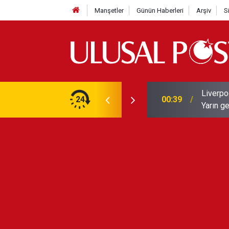
Manşetler
Günün Haberleri
Arşiv
S
Liverpo
ilerini de iptal etti
24
00:39
Yarın ge