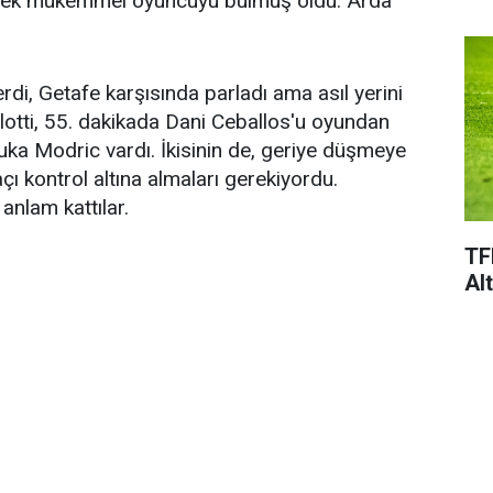
ecek mükemmel oyuncuyu bulmuş oldu: Arda
erdi, Getafe karşısında parladı ama asıl yerini
elotti, 55. dakikada Dani Ceballos'u oyundan
Luka Modric vardı. İkisinin de, geriye düşmeye
ı kontrol altına almaları gerekiyordu.
anlam kattılar.
TF
Al