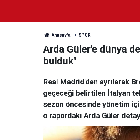
Anasayfa
SPOR
Arda Güler'e dünya de
bulduk"
Real Madrid'den ayrılarak Bre
geçeceği belirtilen İtalyan t
sezon öncesinde yönetim için
o rapordaki Arda Güler detayı