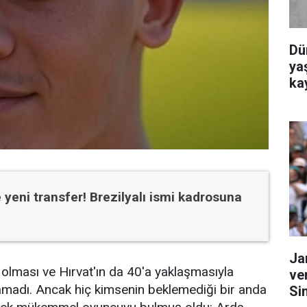
Dü
yaş
ka
yeni transfer! Brezilyalı ismi kadrosuna
Ja
 olması ve Hırvat'ın da 40'a yaklaşmasıyla
ve
ramadı. Ancak hiç kimsenin beklemediği bir anda
Si