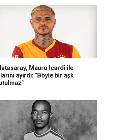
latasaray, Mauro Icardi ile
larını ayırdı: ''Böyle bir aşk
utulmaz''