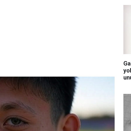
Ga
yol
un