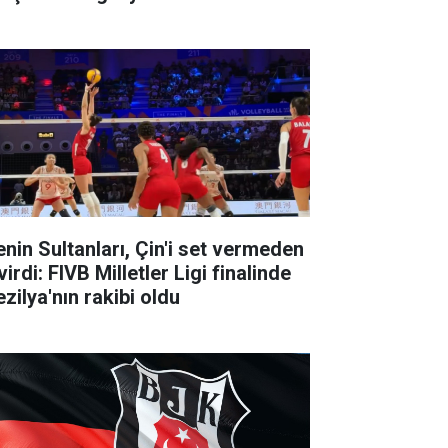
lenin Sultanları, Çin'i set vermeden
irdi: FIVB Milletler Ligi finalinde
zilya'nın rakibi oldu