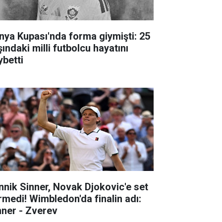
nya Kupası'nda forma giymişti: 25
ındaki milli futbolcu hayatını
ybetti
nnik Sinner, Novak Djokovic'e set
rmedi! Wimbledon'da finalin adı:
nner - Zverev