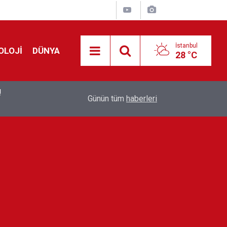
İstanbul
OLOJİ
DÜNYA
28 °C
!
00:19
Feridun Düzağaç sahnelere ara verdi: ''En az bir
Günün tüm
haberleri