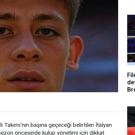
Fi
dev
Bre
i Takımı'nın başına geçeceği belirtilen İtalyan
 sezon öncesinde kulüp yönetimi için dikkat