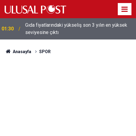
Gıda fiyatlarındaki yükseliş son 3 yılın en yüksek
01:30
seviyesine çıktı
Galatasaray'dan sekiz kişi hakkında savcılığa suç
01:26
duyurusu
Anasayfa
SPOR