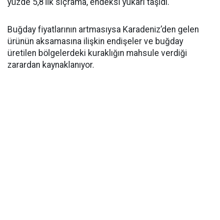
yüzde 5,8’lik sıçrama, endeksi yukarı taşıdı.
Buğday fiyatlarının artmasıysa Karadeniz’den gelen
ürünün aksamasına ilişkin endişeler ve buğday
üretilen bölgelerdeki kuraklığın mahsule verdiği
zarardan kaynaklanıyor.