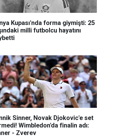
nya Kupası'nda forma giymişti: 25
ındaki milli futbolcu hayatını
ybetti
nnik Sinner, Novak Djokovic'e set
rmedi! Wimbledon'da finalin adı:
nner - Zverev