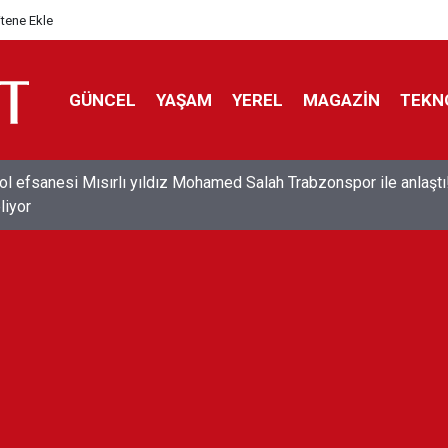
itene Ekle
GÜNCEL
YAŞAM
YEREL
MAGAZİN
TEKN
ol efsanesi Mısırlı yıldız Mohamed Salah Trabzonspor ile anlaştı
liyor