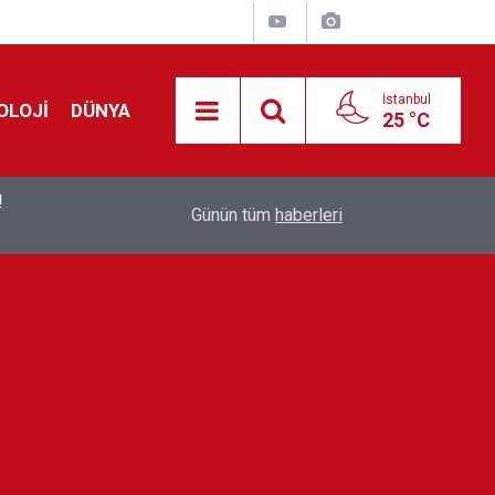
İstanbul
OLOJİ
DÜNYA
25 °C
!
00:19
Feridun Düzağaç sahnelere ara verdi: ''En az bir
Günün tüm
haberleri