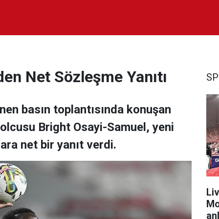
den Net Sözleşme Yanıtı
SP
nen basın toplantısında konuşan
bolcusu Bright Osayi-Samuel, yeni
ara net bir yanıt verdi.
Liv
Mo
anl