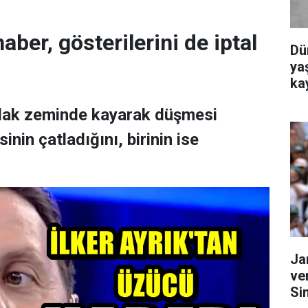
aber, gösterilerini de iptal
Dü
yaş
ka
ıslak zeminde kayarak düşmesi
nin çatladığını, birinin ise
Ja
ve
Si