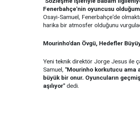
"Sözleşme işleriyle babam ilgileni
Fenerbahçe'nin oyuncusu olduğum 
Osayi-Samuel, Fenerbahçe'de olmakt
harika bir atmosfer olduğunu vurgulad
Mourinho'dan Övgü, Hedefler Büyü
Yeni teknik direktör Jorge Jesus ile ç
Samuel,
"Mourinho korkutucu ama a
büyük bir onur. Oyuncuların geçmiş
aşılıyor"
dedi.