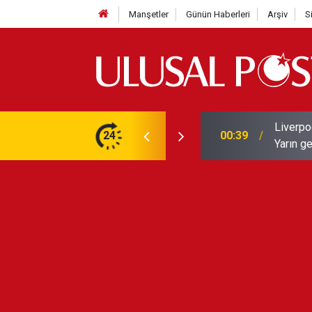
Manşetler
Günün Haberleri
Arşiv
S
Liverpo
ilerini de iptal etti
24
00:39
Yarın ge