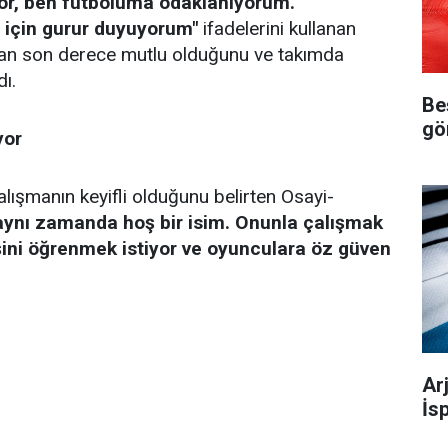
yor, ben futboluma odaklanıyorum.
için gurur duyuyorum"
ifadelerini kullanan
an son derece mutlu olduğunu ve takımda
ı.
Be
gö
yor
alışmanın keyifli olduğunu belirten Osayi-
ynı zamanda hoş bir isim. Onunla çalışmak
ini öğrenmek istiyor ve oyunculara öz güven
Ar
İs