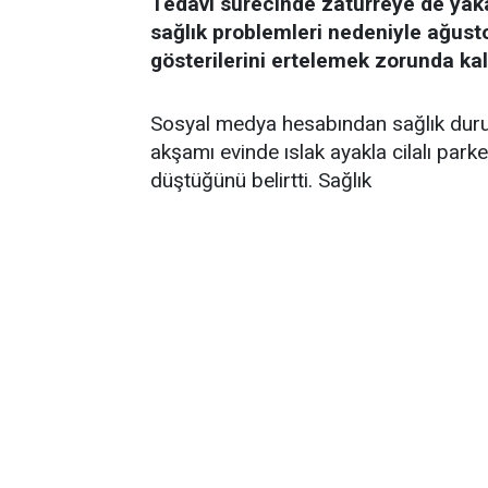
Tedavi sürecinde zatürreye de yak
sağlık problemleri nedeniyle ağust
gösterilerini ertelemek zorunda kal
Sosyal medya hesabından sağlık durum
akşamı evinde ıslak ayakla cilalı par
düştüğünü belirtti. Sağlık