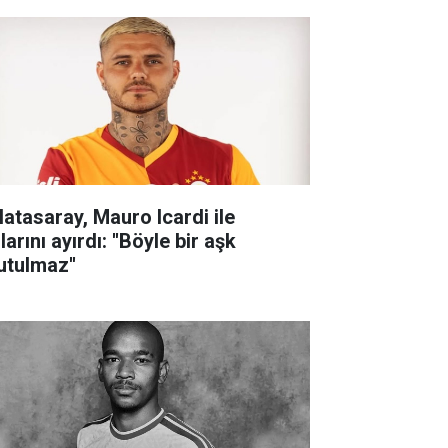
latasaray, Mauro Icardi ile
larını ayırdı: ''Böyle bir aşk
utulmaz''