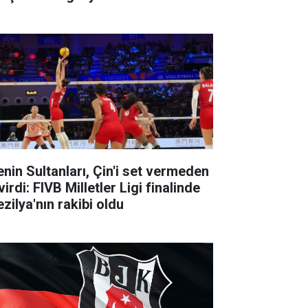
lenin Sultanları, Çin'i set vermeden
irdi: FIVB Milletler Ligi finalinde
zilya'nın rakibi oldu