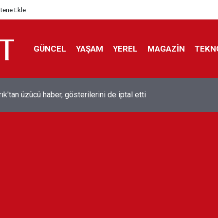
itene Ekle
GÜNCEL
YAŞAM
YEREL
MAGAZİN
TEKN
ol efsanesi Mısırlı yıldız Mohamed Salah Trabzonspor ile anlaştı
liyor