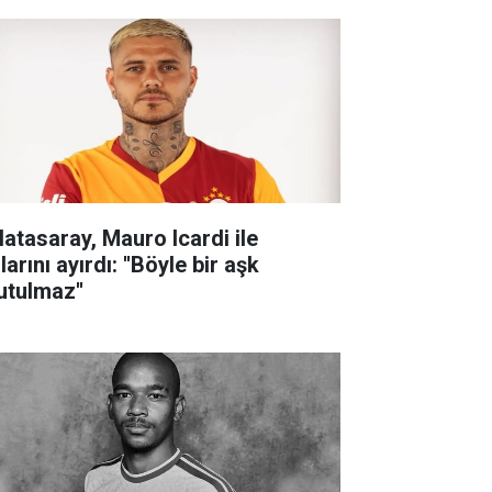
latasaray, Mauro Icardi ile
larını ayırdı: ''Böyle bir aşk
utulmaz''