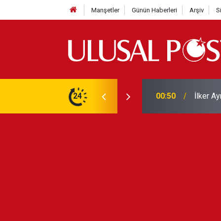
Manşetler
Günün Haberleri
Arşiv
S
Liverpo
ilerini de iptal etti
24
00:39
Yarın ge