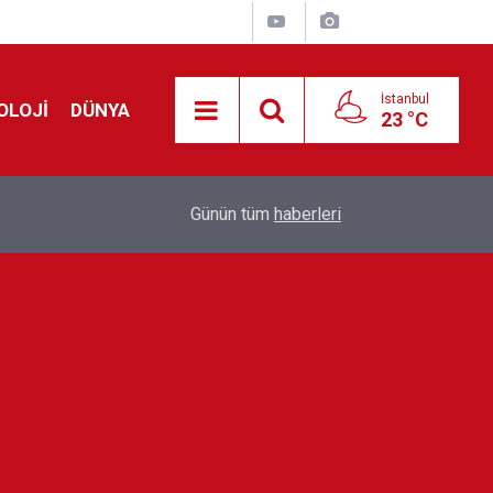
İstanbul
OLOJİ
DÜNYA
23 °C
!
00:19
Feridun Düzağaç sahnelere ara verdi: ''En az bir
Günün tüm
haberleri