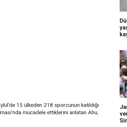
Dü
yaş
ka
ylül'de 15 ülkeden 218 sporcunun katıldığı
Ja
ması'nda mücadele ettiklerini anlatan Ahu,
ve
Si