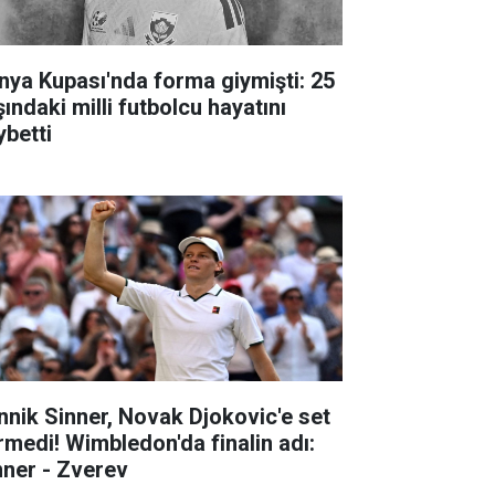
nya Kupası'nda forma giymişti: 25
ındaki milli futbolcu hayatını
ybetti
nnik Sinner, Novak Djokovic'e set
rmedi! Wimbledon'da finalin adı:
nner - Zverev