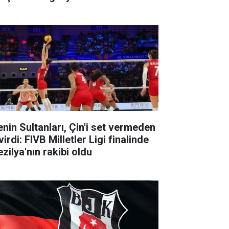
lenin Sultanları, Çin'i set vermeden
irdi: FIVB Milletler Ligi finalinde
zilya'nın rakibi oldu