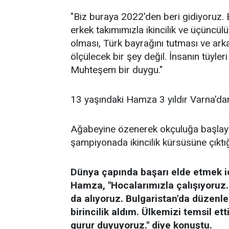
"Biz buraya 2022'den beri gidiyoruz. B
erkek takımımızla ikincilik ve üçüncül
olması, Türk bayrağını tutması ve ark
ölçülecek bir şey değil. İnsanın tüyleri
Muhteşem bir duygu."
13 yaşındaki Hamza 3 yıldır Varna'
Ağabeyine özenerek okçuluğa başlaya
şampiyonada ikincilik kürsüsüne çıktığın
Dünya çapında başarı elde etmek iç
Hamza, "Hocalarımızla çalışıyoruz.
da alıyoruz. Bulgaristan'da düzenl
birincilik aldım. Ülkemizi temsil ett
gurur duyuyoruz." diye konuştu.