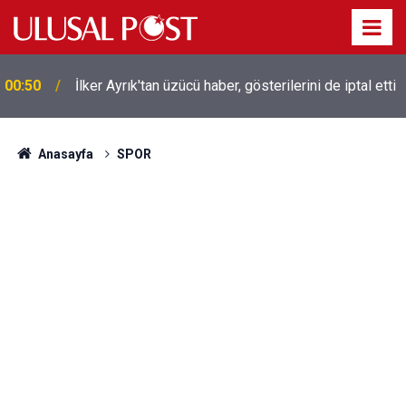
Liverpool efsanesi Mısırlı yıldız Mohamed Salah
00:39
Trabzonspor ile anlaştı! Yarın geliyor
Anasayfa
SPOR