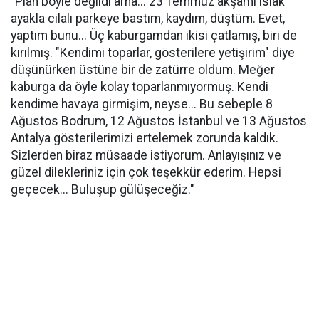
"Plan böyle değildi ama... 23 Temmuz akşamı ıslak
ayakla cilalı parkeye bastım, kaydım, düştüm. Evet,
yaptım bunu... Üç kaburgamdan ikisi çatlamış, biri de
kırılmış. "Kendimi toparlar, gösterilere yetişirim" diye
düşünürken üstüne bir de zatürre oldum. Meğer
kaburga da öyle kolay toparlanmıyormuş. Kendi
kendime havaya girmişim, neyse... Bu sebeple 8
Ağustos Bodrum, 12 Ağustos İstanbul ve 13 Ağustos
Antalya gösterilerimizi ertelemek zorunda kaldık.
Sizlerden biraz müsaade istiyorum. Anlayışınız ve
güzel dilekleriniz için çok teşekkür ederim. Hepsi
geçecek... Buluşup gülüşeceğiz."