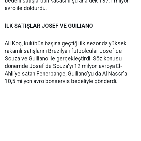
bedelli satışlardan kasasını şu ana dek 137,1 milyon
avro ile doldurdu.
İLK SATIŞLAR JOSEF VE GUILIANO
Ali Koç, kulübün başına geçtiği ilk sezonda yüksek
rakamlı satışlarını Brezilyalı futbolcular Josef de
Souza ve Guiliano ile gerçekleştirdi. Söz konusu
dönemde Josef de Souza'yı 12 milyon avroya El-
Ahli'ye satan Fenerbahçe, Guiliano'yu da Al Nassr'a
10,5 milyon avro bonservis bedeliyle gönderdi.