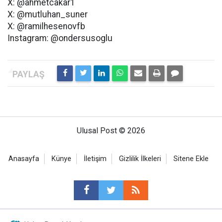
X: @ahmetcakar1
X: @mutluhan_suner
X: @ramilhesenovfb
Instagram: @ondersusoglu
Ulusal Post © 2026
Anasayfa
Künye
İletişim
Gizlilik İlkeleri
Sitene Ekle