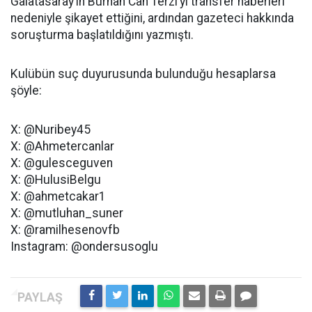
Galatasaray’ın Burhan Can Terzi’yi transfer haberleri
nedeniyle şikayet ettiğini, ardından gazeteci hakkında
soruşturma başlatıldığını yazmıştı.
Kulübün suç duyurusunda bulunduğu hesaplarsa
şöyle:
X: @Nuribey45
X: @Ahmetercanlar
X: @gulesceguven
X: @HulusiBelgu
X: @ahmetcakar1
X: @mutluhan_suner
X: @ramilhesenovfb
Instagram: @ondersusoglu