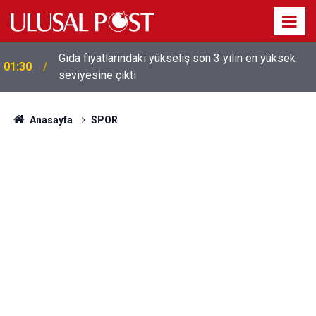
Galatasaray'dan sekiz kişi hakkında savcılığa suç
01:26
duyurusu
Anasayfa
SPOR