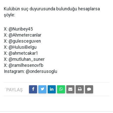
Kulübün suç duyurusunda bulunduğu hesaplarsa
şöyle:
X: @Nuribey45
X: @Ahmetercanlar
X: @gulesceguven
X: @HulusiBelgu
X: @ahmetcakar1
X: @mutluhan_suner
X: @ramilhesenovfb
Instagram: @ondersusoglu