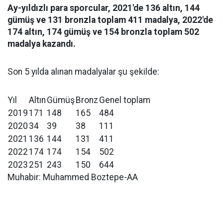
Ay-yıldızlı para sporcular, 2021'de 136 altın, 144
gümüş ve 131 bronzla toplam 411 madalya, 2022'de
174 altın, 174 gümüş ve 154 bronzla toplam 502
madalya kazandı.
Son 5 yılda alınan madalyalar şu şekilde:
Yıl
Altın
Gümüş
Bronz
Genel toplam
2019
171
148
165
484
2020
34
39
38
111
2021
136
144
131
411
2022
174
174
154
502
2023
251
243
150
644
Muhabir: Muhammed Boztepe-AA