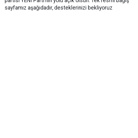
partisi YENİ Parti’nin yolu açık olsun. Tek resmi bağış
sayfamız aşağıdadır, desteklerinizi bekliyoruz