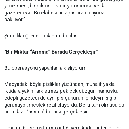
yönetmeni, birçok ünlü spor yorumcusu ve iki
gazeteci var. Bu ekibe alan açanlara da ayrıca
bakılıyor.”
Şimdilik öğrenebildiklerim bunlar.
"Bir Miktar “Arınma” Burada Gerçekleşir"
Bu operasyonu yapanları alkışlıyorum.
Medyadaki böyle pislikler yüzünden, muhalif ya da
iktidara yakın fark etmez pek çok düzgün, namuslu,
edepli gazeteci de aynı pis çukurun içindeymiş gibi
görünüyor, meslek rezil oluyordu. Belki tam olmasa da
bir miktar “arınma” burada gerçekleşir.
Umarım bu soruşturma gittiği yere kadar gider, birileri