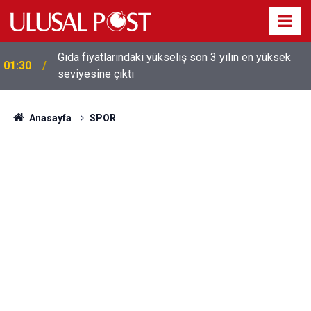
Gıda fiyatlarındaki yükseliş son 3 yılın en yüksek
01:30
seviyesine çıktı
Galatasaray'dan sekiz kişi hakkında savcılığa suç
01:26
duyurusu
Anasayfa
SPOR