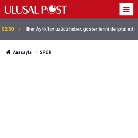
00:50
İlker Ayrık'tan üzücü haber, gösterilerini de iptal etti
Liverpool efsanesi Mısırlı yıldız Mohamed Salah
00:39
Trabzonspor ile anlaştı! Yarın geliyor
Anasayfa
SPOR