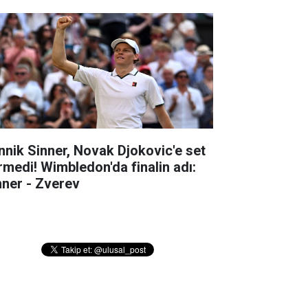
nnik Sinner, Novak Djokovic'e set
rmedi! Wimbledon'da finalin adı:
nner - Zverev