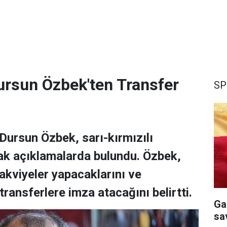
rsun Özbek'ten Transfer
SP
Dursun Özbek, sarı-kırmızılı
cak açıklamalarda bulundu. Özbek,
takviyeler yapacaklarını ve
ransferlere imza atacağını belirtti.
Ga
sa