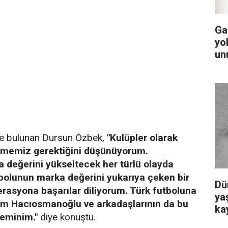
Ga
yol
un
inde bulunan Dursun Özbek,
"Kulüpler olarak
tmemiz gerektiğini düşünüyorum.
 değerini yükseltecek her türlü olayda
tbolunun marka değerini yukarıya çeken bir
Dü
erasyona başarılar diliyorum. Türk futboluna
yaş
him Hacıosmanoğlu ve arkadaşlarının da bu
ka
 eminim."
diye konuştu.