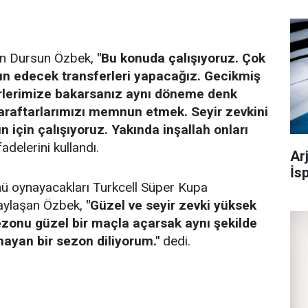
an Dursun Özbek,
"Bu konuda çalışıyoruz. Çok
un edecek transferleri yapacağız. Gecikmiş
erlerimize bakarsanız aynı döneme denk
taraftarlarımızı memnun etmek. Seyir zevkini
 için çalışıyoruz. Yakında inşallah onları
fadelerini kullandı.
Ar
İs
nü oynayacakları Turkcell Süper Kupa
paylaşan Özbek,
"Güzel ve seyir zevki yüksek
zonu güzel bir maçla açarsak aynı şekilde
mayan bir sezon diliyorum."
dedi.