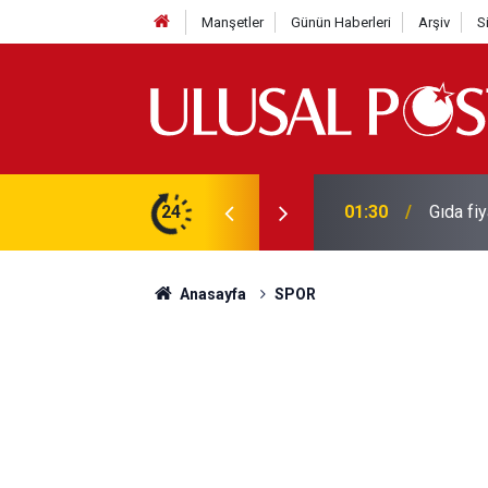
Manşetler
Günün Haberleri
Arşiv
S
3 yılın en yüksek seviyesine çıktı
24
01:26
Galatas
Anasayfa
SPOR