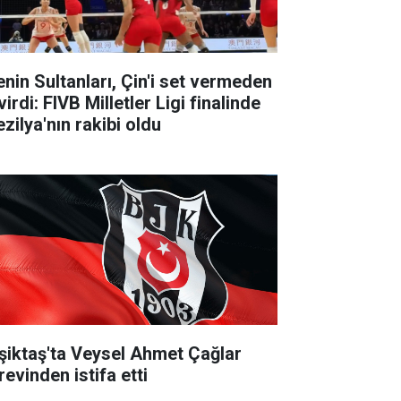
lenin Sultanları, Çin'i set vermeden
irdi: FIVB Milletler Ligi finalinde
zilya'nın rakibi oldu
şiktaş'ta Veysel Ahmet Çağlar
revinden istifa etti