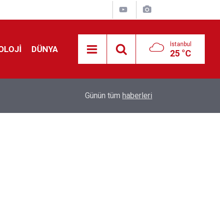
İstanbul
OLOJİ
DÜNYA
25 °C
Avrupa'da 'Schengen' restleşmesi: İspanya da İta
01:24
Günün tüm
haberleri
kontrol edecek