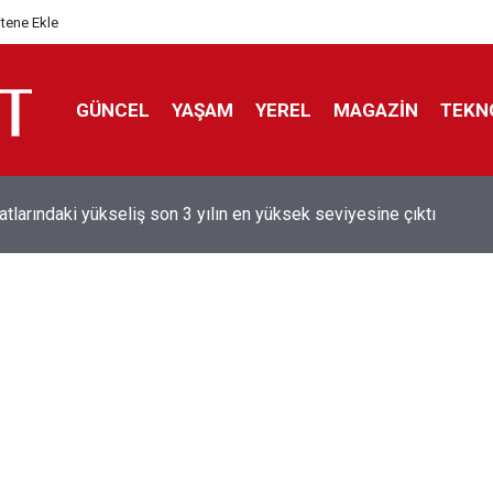
itene Ekle
GÜNCEL
YAŞAM
YEREL
MAGAZİN
TEKN
aray'dan sekiz kişi hakkında savcılığa suç duyurusu