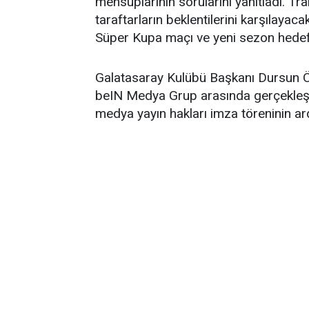
mensuplarının sorularını yanıtladı. T
taraftarların beklentilerini karşılayaca
Süper Kupa maçı ve yeni sezon hedefl
Galatasaray Kulübü Başkanı Dursun Ö
beIN Medya Grup arasında gerçekleşti
medya yayın hakları imza töreninin ard