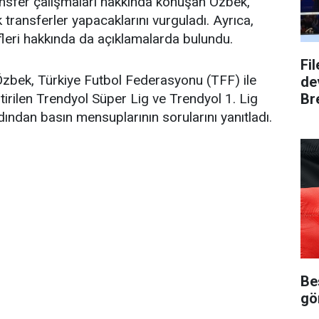
ransfer çalışmaları hakkında konuşan Özbek,
k transferler yapacaklarını vurguladı. Ayrıca,
eri hakkında da açıklamalarda bulundu.
Fi
zbek, Türkiye Futbol Federasyonu (TFF) ile
dev
Bre
rilen Trendyol Süper Lig ve Trendyol 1. Lig
ından basın mensuplarının sorularını yanıtladı.
Be
gö