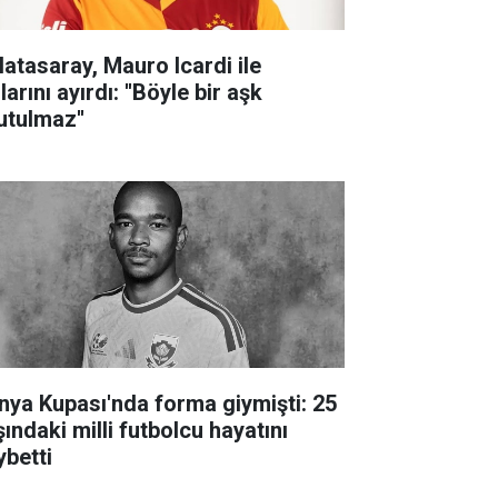
latasaray, Mauro Icardi ile
larını ayırdı: ''Böyle bir aşk
utulmaz''
nya Kupası'nda forma giymişti: 25
ındaki milli futbolcu hayatını
ybetti