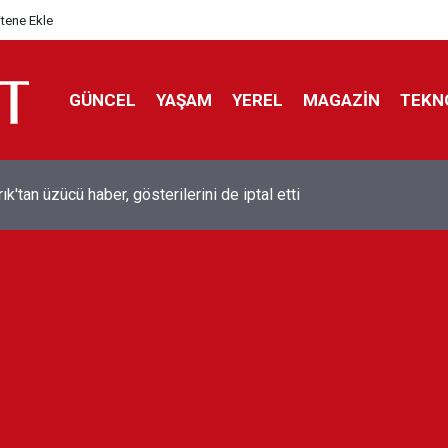
itene Ekle
GÜNCEL
YAŞAM
YEREL
MAGAZİN
TEKN
ol efsanesi Mısırlı yıldız Mohamed Salah Trabzonspor ile anlaştı
liyor