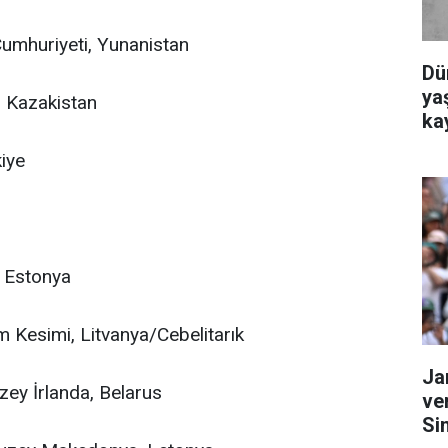
 Cumhuriyeti, Yunanistan
Dü
yaş
, Kazakistan
ka
kiye
, Estonya
 Kesimi, Litvanya/Cebelitarık
Ja
zey İrlanda, Belarus
ve
Si