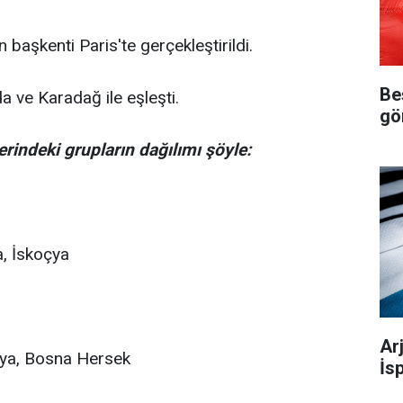
 başkenti Paris'te gerçekleştirildi.
Be
da ve Karadağ ile eşleşti.
gö
erindeki grupların dağılımı şöyle:
a, İskoçya
Ar
nya, Bosna Hersek
İs