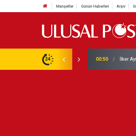
Manşetler
Günün Haberleri
Arşiv
S
Liverpo
ilerini de iptal etti
24
00:39
Yarın ge