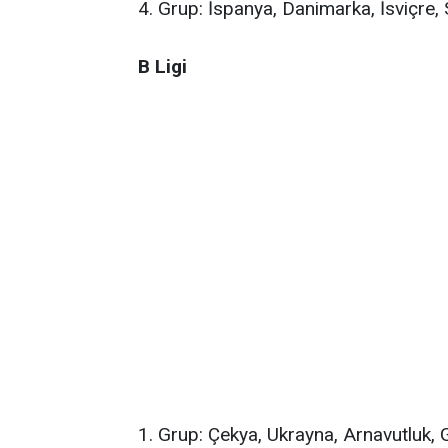
4. Grup: İspanya, Danimarka, İsviçre, 
B Ligi
1. Grup: Çekya, Ukrayna, Arnavutluk, 