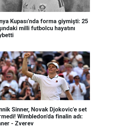
nya Kupası'nda forma giymişti: 25
ındaki milli futbolcu hayatını
ybetti
nnik Sinner, Novak Djokovic'e set
rmedi! Wimbledon'da finalin adı:
nner - Zverev