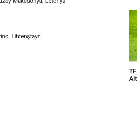
 Kuzey Makedonya, Letonya
rino, Lihtenştayn
TF
Al