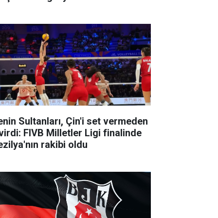
lenin Sultanları, Çin'i set vermeden
irdi: FIVB Milletler Ligi finalinde
zilya'nın rakibi oldu