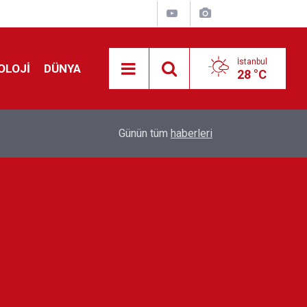
İstanbul
OLOJİ
DÜNYA
28 °C
!
00:19
Feridun Düzağaç sahnelere ara verdi: ''En az bir
Günün tüm
haberleri