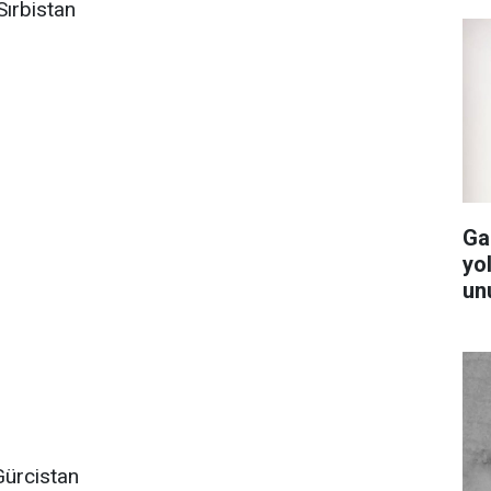
Sırbistan
Ga
yol
un
Gürcistan