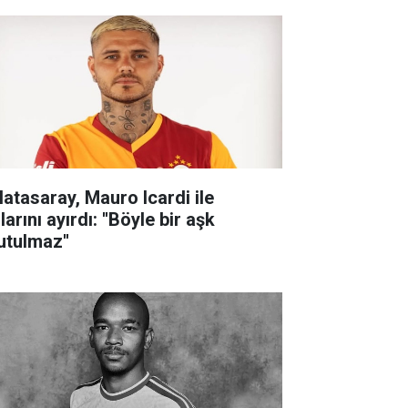
latasaray, Mauro Icardi ile
larını ayırdı: ''Böyle bir aşk
utulmaz''