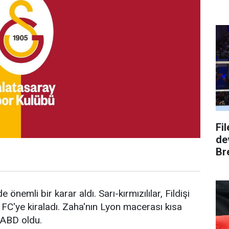
Fi
dev
Bre
önemli bir karar aldı. Sarı-kırmızılılar, Fildişi
 FC'ye kiraladı. Zaha'nın Lyon macerası kısa
 ABD oldu.