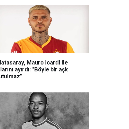
latasaray, Mauro Icardi ile
larını ayırdı: ''Böyle bir aşk
utulmaz''