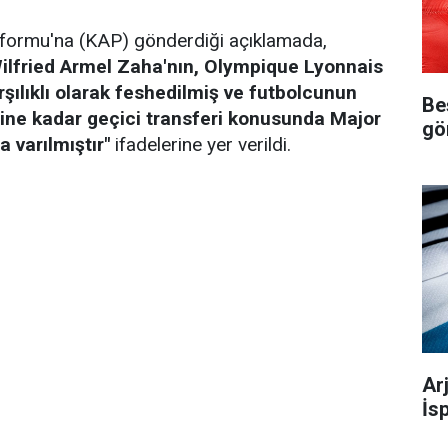
formu'na (KAP) gönderdiği açıklamada,
lfried Armel Zaha'nın, Olympique Lyonnais
rşılıklı olarak feshedilmiş ve futbolcunun
Be
ine kadar geçici transferi konusunda Major
gö
 varılmıştır"
ifadelerine yer verildi.
Ar
İs