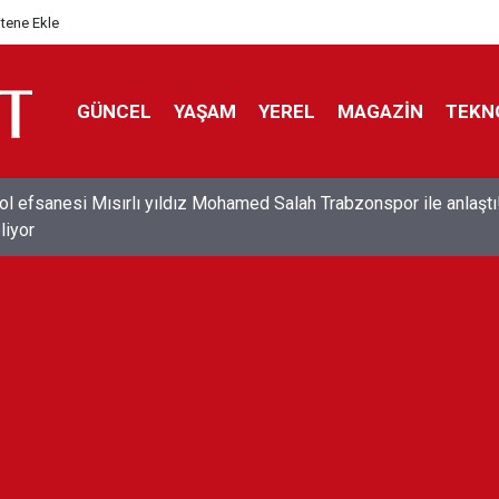
itene Ekle
GÜNCEL
YAŞAM
YEREL
MAGAZİN
TEKN
ol efsanesi Mısırlı yıldız Mohamed Salah Trabzonspor ile anlaştı
liyor