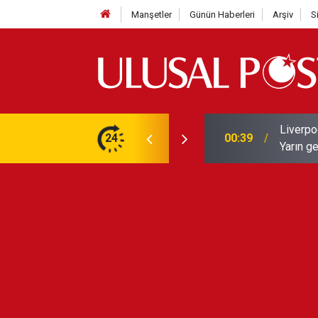
Manşetler
Günün Haberleri
Arşiv
S
Liverpo
ilerini de iptal etti
24
00:39
Yarın ge