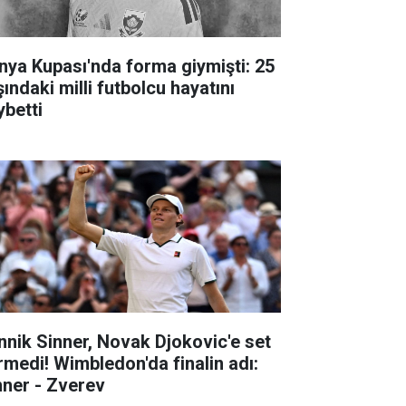
nya Kupası'nda forma giymişti: 25
ındaki milli futbolcu hayatını
ybetti
nnik Sinner, Novak Djokovic'e set
rmedi! Wimbledon'da finalin adı:
nner - Zverev