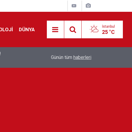
İstanbul
OLOJİ
DÜNYA
25 °C
!
00:19
Feridun Düzağaç sahnelere ara verdi: ''En az bir
Günün tüm
haberleri