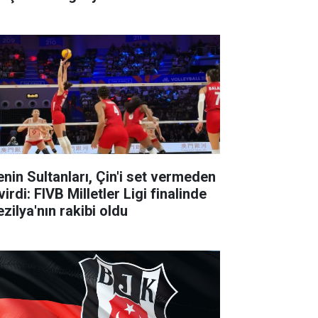
lenin Sultanları, Çin'i set vermeden
irdi: FIVB Milletler Ligi finalinde
zilya'nın rakibi oldu