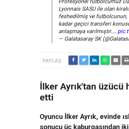
Profesyonel futbolcumuz Daz
Lyonnais SASU ile olan kiralı
feshedilmiş ve futbolcunun, 
kadar geçici transferi konus
anlaşmaya varılmıştır.…
pic.
— Galatasaray SK (@Galata
İlker Ayrık'tan üzücü h
etti
Oyuncu İlker Ayrık, evinde 
sonucu üç kaburgasından ikisi