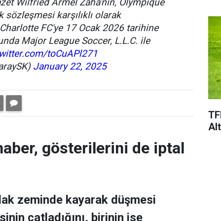
et Wilfried Armel Zaha'nın, Olympique
k sözleşmesi karşılıklı olarak
Charlotte FC'ye 17 Ocak 2026 tarihine
unda Major League Soccer, L.L.C. ile
twitter.com/toCuAPl271
saraySK)
January 22, 2025
TF
Al
aber, gösterilerini de iptal
ıslak zeminde kayarak düşmesi
nin çatladığını, birinin ise