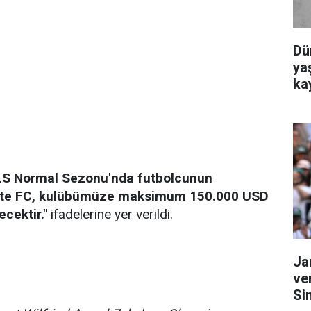
Dü
yaş
ka
MLS Normal Sezonu'nda futbolcunun
otte FC, kulübümüze maksimum 150.000 USD
cektir."
ifadelerine yer verildi.
Ja
ve
Si