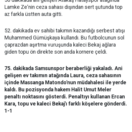
50 dakikada ani gelişen Atakaş Hatayspor atağında
Lamke Ze'nin ceza sahası dışından sert şutunda top
az farkla üstten auta gitti.
52. dakikada ev sahibi takımın kazandığı serbest atışı
Muhammed Gümüşkaya kullandı. Bu futbolcunun sol
çaprazdan aşırtma vuruşunda kaleci Bekaj ağlara
giden topu ön direkte son anda kornere çeldi.
75. dakikada Samsunspor beraberliği yakaladı. Ani
gelişen ev takımın atağında Laura, ceza sahasının
içinde Massanga Matondo'nun müdahalesi ile yerde
kaldı. Bu pozisyonda hakem Halit Umut Meler
penaltı noktasını gösterdi. Penaltıyı kullanan Ercan
Kara, topu ve kaleci Bekaj'ı farklı köşelere gönderdi.
1-1