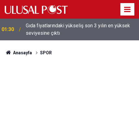
Galatasaray'dan sekiz kişi hakkında savcılığa suç
01:26
duyurusu
Anasayfa
SPOR