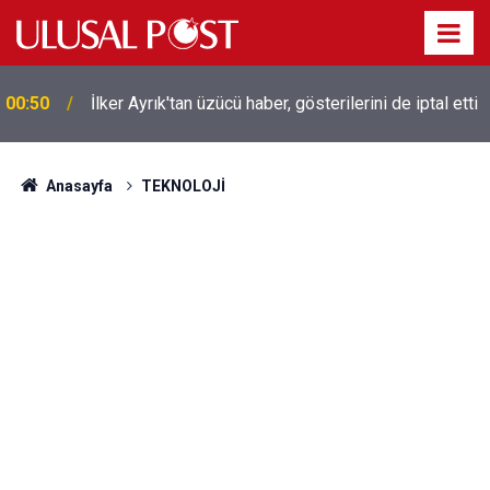
Liverpool efsanesi Mısırlı yıldız Mohamed Salah
00:39
Trabzonspor ile anlaştı! Yarın geliyor
Anasayfa
TEKNOLOJİ