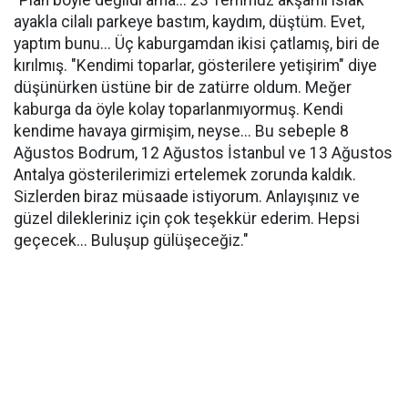
"Plan böyle değildi ama... 23 Temmuz akşamı ıslak
ayakla cilalı parkeye bastım, kaydım, düştüm. Evet,
yaptım bunu... Üç kaburgamdan ikisi çatlamış, biri de
kırılmış. "Kendimi toparlar, gösterilere yetişirim" diye
düşünürken üstüne bir de zatürre oldum. Meğer
kaburga da öyle kolay toparlanmıyormuş. Kendi
kendime havaya girmişim, neyse... Bu sebeple 8
Ağustos Bodrum, 12 Ağustos İstanbul ve 13 Ağustos
Antalya gösterilerimizi ertelemek zorunda kaldık.
Sizlerden biraz müsaade istiyorum. Anlayışınız ve
güzel dilekleriniz için çok teşekkür ederim. Hepsi
geçecek... Buluşup gülüşeceğiz."