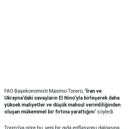
FAO Başekonomisti Maximo Torero,
‘İran ve
Ukrayna’daki savaşların El Nino’yla birleşerek daha
yüksek maliyetler ve düşük mahsul verimliliğinden
oluşan mükemmel bir fırtına yarattığını’
söyledi.
Torero’ya göre bu, yeni bir gıda enflasyonu dalgasına