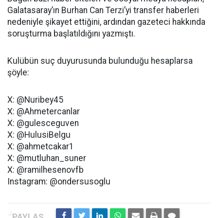
Galatasaray’ın Burhan Can Terzi’yi transfer haberleri
nedeniyle şikayet ettiğini, ardından gazeteci hakkında
soruşturma başlatıldığını yazmıştı.
Kulübün suç duyurusunda bulunduğu hesaplarsa
şöyle:
X: @Nuribey45
X: @Ahmetercanlar
X: @gulesceguven
X: @HulusiBelgu
X: @ahmetcakar1
X: @mutluhan_suner
X: @ramilhesenovfb
Instagram: @ondersusoglu