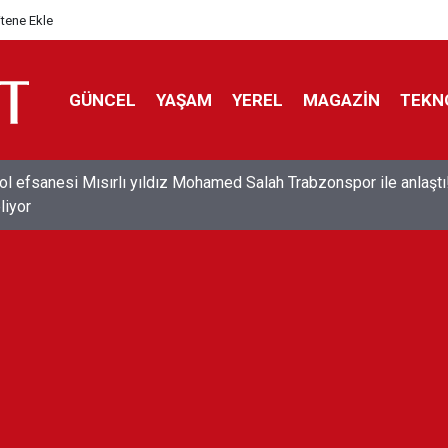
itene Ekle
GÜNCEL
YAŞAM
YEREL
MAGAZİN
TEKN
ol efsanesi Mısırlı yıldız Mohamed Salah Trabzonspor ile anlaştı
liyor