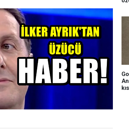
öze
Go
An
kıs