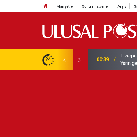
Manşetler
Günün Haberleri
Arşiv
S
Liverpo
ilerini de iptal etti
24
00:39
Yarın ge