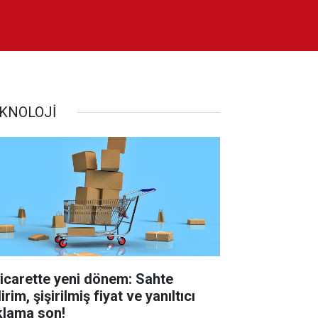
KNOLOJİ
ticarette yeni dönem: Sahte
irim, şişirilmiş fiyat ve yanıltıcı
klama son!