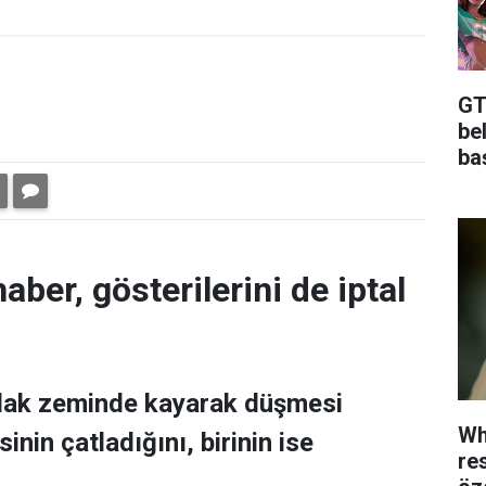
GTA
bel
baş
aber, gösterilerini de iptal
ıslak zeminde kayarak düşmesi
Wh
nin çatladığını, birinin ise
re