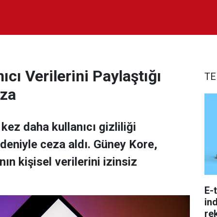
cı Verilerini Paylaştığı
TE
eza
ez daha kullanıcı gizliliği
edeniyle ceza aldı. Güney Kore,
ın kişisel verilerini izinsiz
E-
ind
re