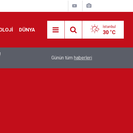
İstanbul
OLOJİ
DÜNYA
30 °C
!
00:19
Feridun Düzağaç sahnelere ara verdi: ''En az bir
Günün tüm
haberleri