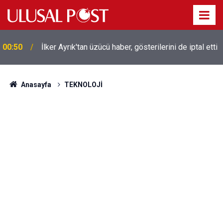
Liverpool efsanesi Mısırlı yıldız Mohamed Salah
00:39
Trabzonspor ile anlaştı! Yarın geliyor
Anasayfa
TEKNOLOJİ