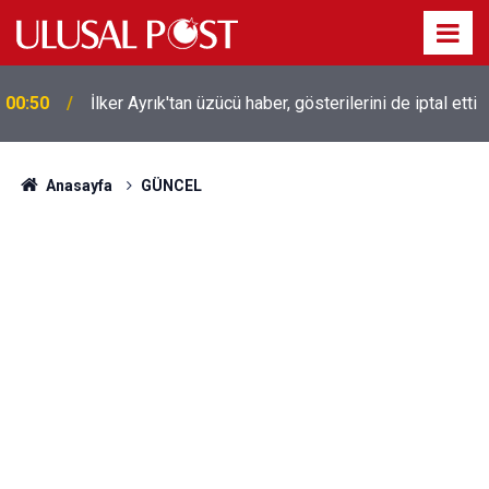
Liverpool efsanesi Mısırlı yıldız Mohamed Salah
00:39
Trabzonspor ile anlaştı! Yarın geliyor
Anasayfa
GÜNCEL