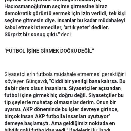
Hacıosmanoğlu'nun seçime girmesine biraz
demokratik görüntü vermek için izin verildi, tek kişi
seçime gitmesin diye. İnsanlar bu kadar müdahaleyi
kabul etmek istemediler, 'artık yeter' dediler.
Sürpriz bir sonuç çıktı."
dedi.
"FUTBOL İŞİNE GİRMEK DOĞRU DEĞİL"
Siyasetçilerin futbola müdahale etmemesi gerektiğini
söyleyen Günçavdı,
"Ciddi bir yenilgi bana kalırsa. Bu
da bir ders olsun insanlara. Siyasetçiler açısından
futbol işine girmek hiç doğru değil. Siyasetçiler bu
tip şeylerle muhatap olmasınlar derim. Onun bir
uyarısı. AKP döneminde bu işler devreye girince,
birçok insan 'AKP futbolla insanları uyutuyor'
demeye başlamıştı. Ama geldiğimiz noktada en
büyük golü futboldan yedi."
ifadelerini kullandı.