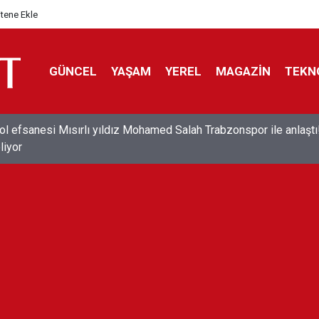
itene Ekle
GÜNCEL
YAŞAM
YEREL
MAGAZİN
TEKN
ol efsanesi Mısırlı yıldız Mohamed Salah Trabzonspor ile anlaştı
liyor