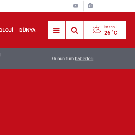
İstanbul
OLOJİ
DÜNYA
26 °C
!
00:19
Feridun Düzağaç sahnelere ara verdi: ''En az bir
Günün tüm
haberleri