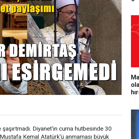
Ma
ol
hı
 şaşırtmadı. Diyanet'in cuma hutbesinde 30
 Mustafa Kemal Atatürk'ü anmaması büyük