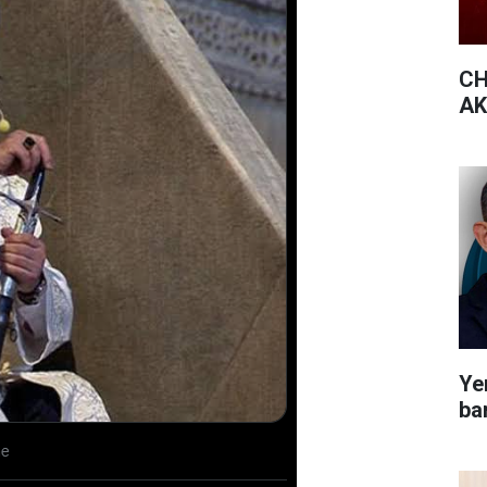
CH
AK 
Yen
bar