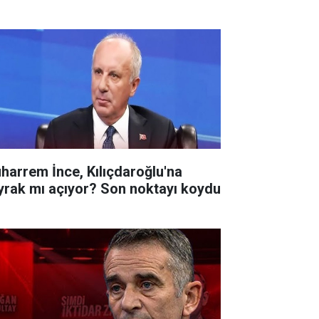
harrem İnce, Kılıçdaroğlu'na
yrak mı açıyor? Son noktayı koydu