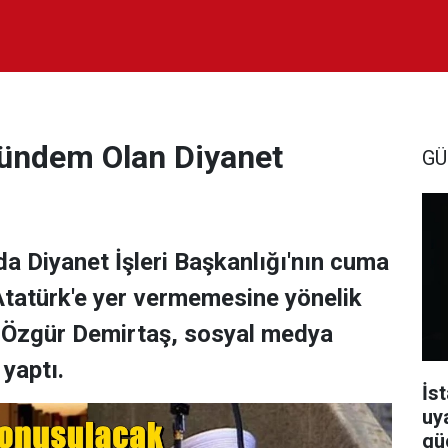
Gündem Olan Diyanet
GÜ
a Diyanet İşleri Başkanlığı'nın cuma
tatürk'e yer vermemesine yönelik
t Özgür Demirtaş, sosyal medya
yaptı.
İst
uy
güç