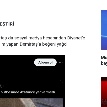
EŞTİRİ
rtaş da sosyal medya hesabından Diyanet'e
aşım yapan Demirtaş'a beğeni yağdı
Mu
ba