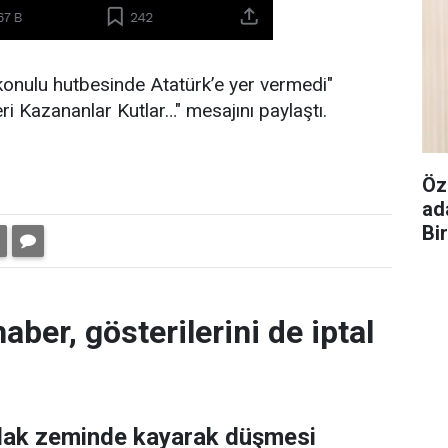
onulu hutbesinde Atatürk’e yer vermedi"
eri Kazananlar Kutlar…" mesajını paylaştı.
Öz
ad
Bi
aber, gösterilerini de iptal
ıslak zeminde kayarak düşmesi