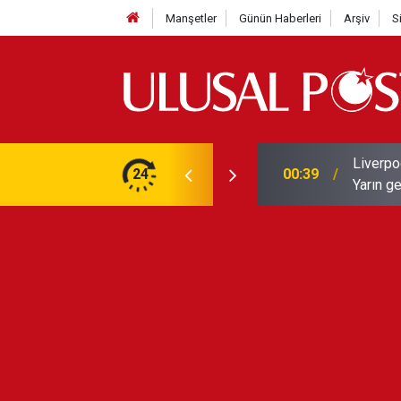
Manşetler
Günün Haberleri
Arşiv
S
Liverpo
ilerini de iptal etti
24
00:39
Yarın ge