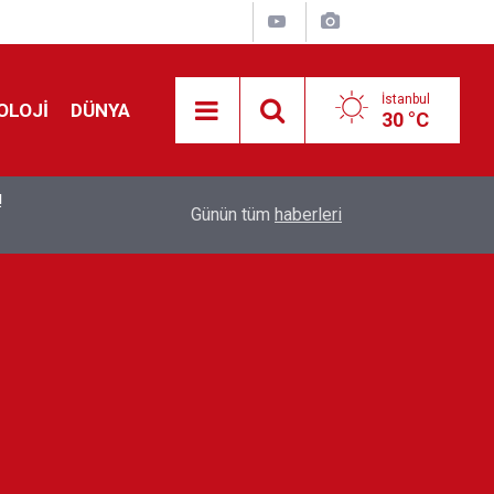
İstanbul
OLOJİ
DÜNYA
30 °C
!
00:19
Feridun Düzağaç sahnelere ara verdi: ''En az bir
Günün tüm
haberleri