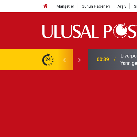
Manşetler
Günün Haberleri
Arşiv
S
Liverpo
ilerini de iptal etti
24
00:39
Yarın ge