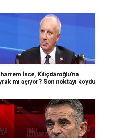
harrem İnce, Kılıçdaroğlu'na
yrak mı açıyor? Son noktayı koydu