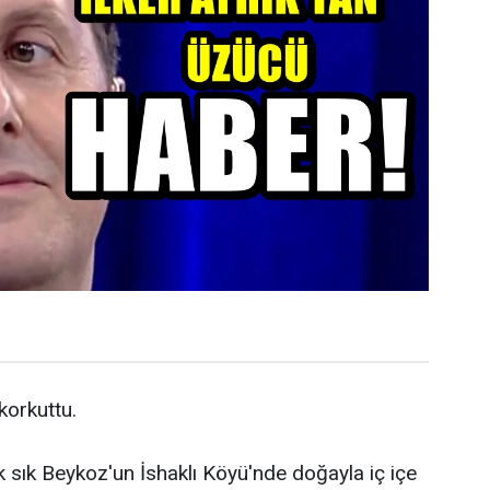
 korkuttu.
k sık Beykoz'un İshaklı Köyü'nde doğayla iç içe