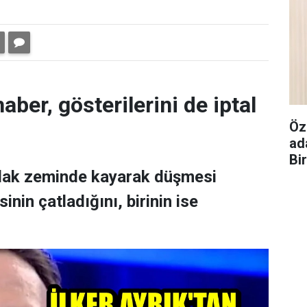
aber, gösterilerini de iptal
Öz
ad
Bi
ıslak zeminde kayarak düşmesi
nin çatladığını, birinin ise