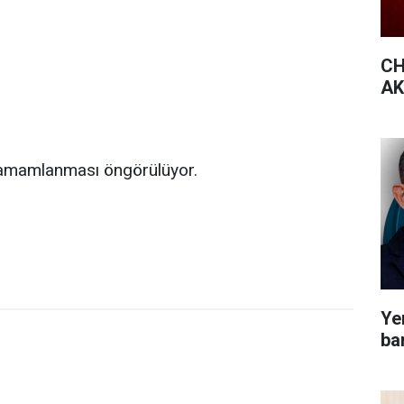
CH
AK 
tamamlanması öngörülüyor.
Yen
bar