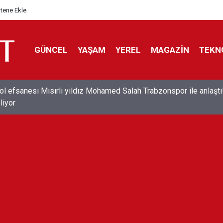
itene Ekle
GÜNCEL
YAŞAM
YEREL
MAGAZİN
TEKN
ol efsanesi Mısırlı yıldız Mohamed Salah Trabzonspor ile anlaştı
liyor