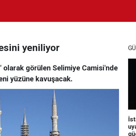
sini yeniliyor
GÜ
i" olarak görülen Selimiye Camisi'nde
yeni yüzüne kavuşacak.
İst
uy
güç