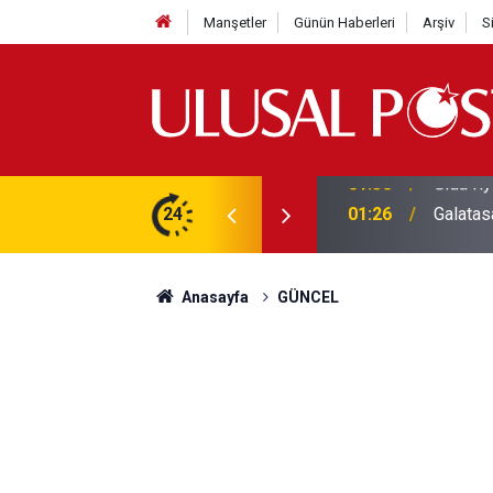
Manşetler
Günün Haberleri
Arşiv
S
3 yılın en yüksek seviyesine çıktı
24
01:26
Galatas
Anasayfa
GÜNCEL