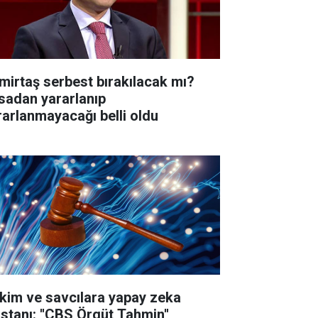
mirtaş serbest bırakılacak mı?
sadan yararlanıp
rarlanmayacağı belli oldu
kim ve savcılara yapay zeka
istanı: ''CBS Örgüt Tahmin''