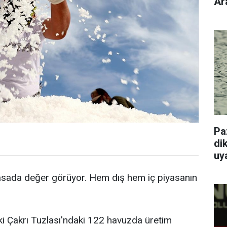
Ar
Pa
dik
uy
piyasada değer görüyor. Hem dış hem iç piyasanın
ki Çakrı Tuzlası'ndaki 122 havuzda üretim