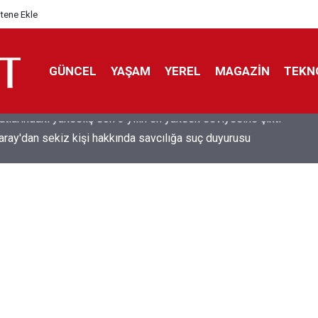
itene Ekle
GÜNCEL
YAŞAM
YEREL
MAGAZİN
TEKN
aray'dan sekiz kişi hakkında savcılığa suç duyurusu