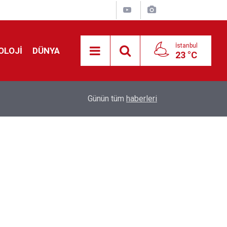
İstanbul
OLOJİ
DÜNYA
23 °C
Avrupa'da 'Schengen' restleşmesi: İspanya da İta
01:24
Günün tüm
haberleri
kontrol edecek