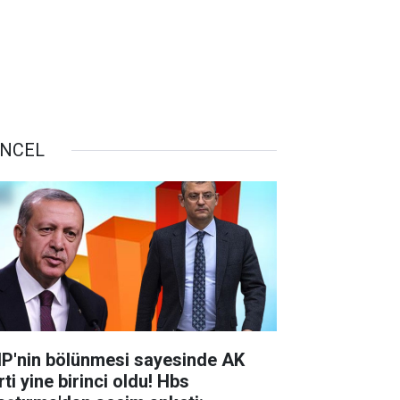
NCEL
P'nin bölünmesi sayesinde AK
ti yine birinci oldu! Hbs