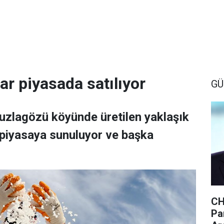
lar piyasada satılıyor
GÜ
 Tuzlagözü köyünde üretilen yaklaşık
piyasaya sunuluyor ve başka
CH
Par