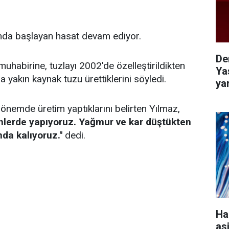
yında başlayan hasat devam ediyor.
De
habirine, tuzlayı 2002'de özelleştirildikten
Ya
a yakın kaynak tuzu ürettiklerini söyledi.
ya
dönemde üretim yaptıklarını belirten Yılmaz,
ünlerde yapıyoruz. Yağmur ve kar düştükten
a kalıyoruz."
dedi.
Ha
as